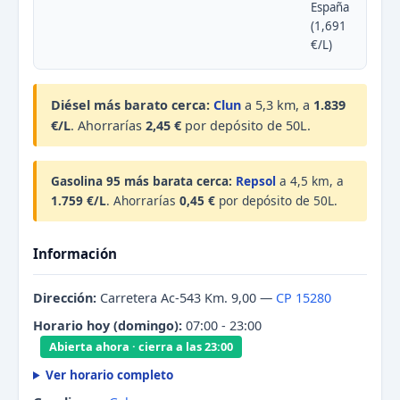
España
(1,691
€/L)
Diésel más barato cerca:
Clun
a 5,3 km, a
1.839
€/L
. Ahorrarías
2,45 €
por depósito de 50L.
Gasolina 95 más barata cerca:
Repsol
a 4,5 km, a
1.759 €/L
. Ahorrarías
0,45 €
por depósito de 50L.
Información
Dirección:
Carretera Ac-543 Km. 9,00 —
CP 15280
Horario hoy (domingo):
07:00 - 23:00
Abierta ahora · cierra a las 23:00
Ver horario completo