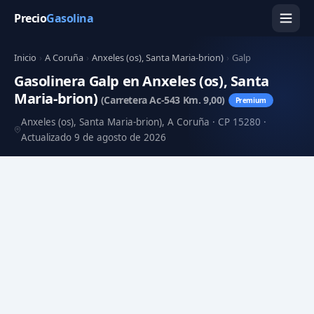
Precio
Gasolina
Inicio
›
A Coruña
›
Anxeles (os), Santa Maria-brion)
›
Galp
Gasolinera Galp en Anxeles (os), Santa
Maria-brion)
(Carretera Ac-543 Km. 9,00)
Premium
Anxeles (os), Santa Maria-brion), A Coruña · CP 15280 ·
Actualizado 9 de agosto de 2026