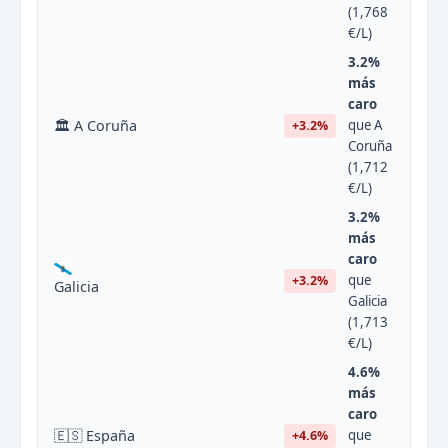
(1,768
€/L)
3.2%
más
caro
🏛 A Coruña
que A
+3.2%
Coruña
(1,712
€/L)
3.2%
más
caro
que
+3.2%
Galicia
Galicia
(1,713
€/L)
4.6%
más
caro
🇪🇸 España
que
+4.6%