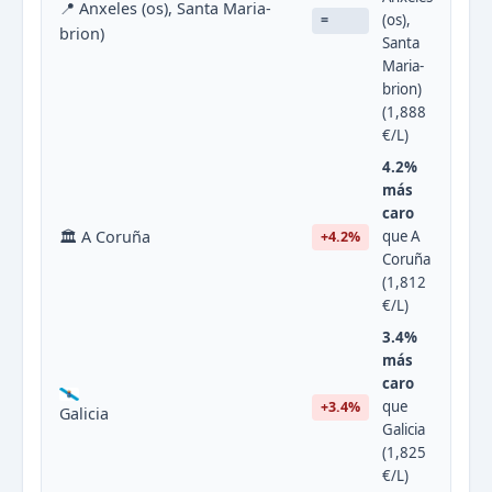
📍 Anxeles (os), Santa Maria-
(os),
=
brion)
Santa
Maria-
brion)
(1,888
€/L)
4.2%
más
caro
🏛 A Coruña
que A
+4.2%
Coruña
(1,812
€/L)
3.4%
más
caro
que
+3.4%
Galicia
Galicia
(1,825
€/L)