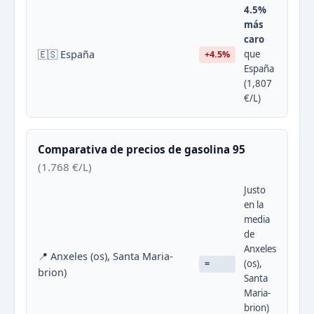
4.5%
más
caro
🇪🇸 España
que
+4.5%
España
(1,807
€/L)
Comparativa de precios de gasolina 95
(1.768 €/L)
Justo
en la
media
de
Anxeles
📍 Anxeles (os), Santa Maria-
(os),
=
brion)
Santa
Maria-
brion)