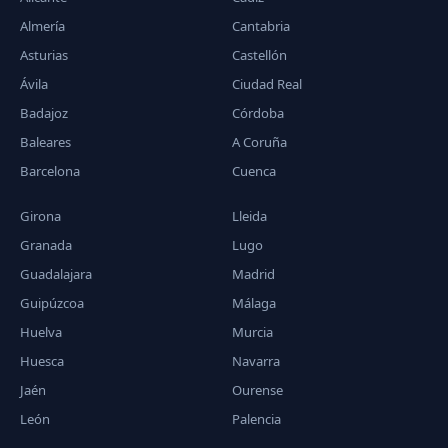
Almería
Cantabria
Asturias
Castellón
Ávila
Ciudad Real
Badajoz
Córdoba
Baleares
A Coruña
Barcelona
Cuenca
Girona
Lleida
Granada
Lugo
Guadalajara
Madrid
Guipúzcoa
Málaga
Huelva
Murcia
Huesca
Navarra
Jaén
Ourense
León
Palencia