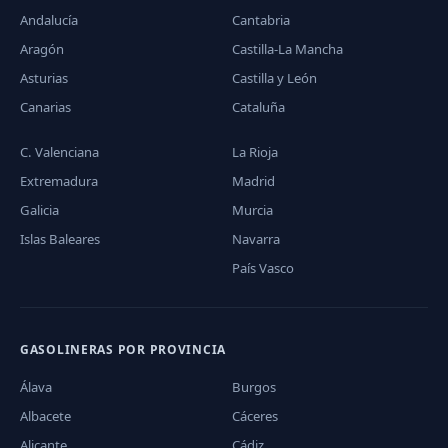
Andalucía
Cantabria
Aragón
Castilla-La Mancha
Asturias
Castilla y León
Canarias
Cataluña
C. Valenciana
La Rioja
Extremadura
Madrid
Galicia
Murcia
Islas Baleares
Navarra
País Vasco
GASOLINERAS POR PROVINCIA
Álava
Burgos
Albacete
Cáceres
Alicante
Cádiz