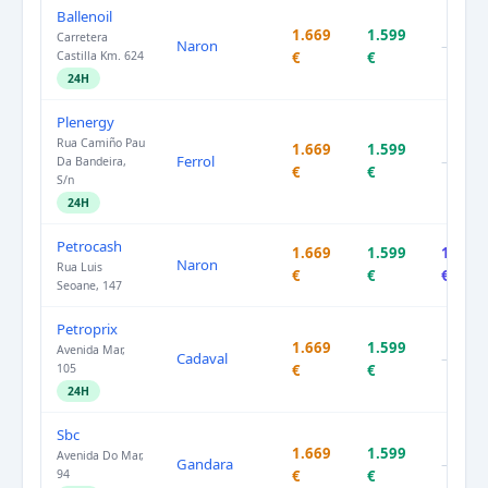
Ballenoil
1.669
1.599
Carretera
Naron
–
Castilla Km. 624
€
€
24H
Plenergy
Rua Camiño Pau
1.669
1.599
Ferrol
–
Da Bandeira,
€
€
S/n
24H
Petrocash
1.669
1.599
1.739
Naron
Rua Luis
€
€
€
Seoane, 147
Petroprix
1.669
1.599
Avenida Mar,
Cadaval
–
105
€
€
24H
Sbc
1.669
1.599
Avenida Do Mar,
Gandara
–
94
€
€