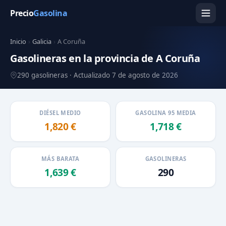
Precio
Gasolina
Inicio
›
Galicia
›
A Coruña
Gasolineras en la provincia de A Coruña
290 gasolineras · Actualizado 7 de agosto de 2026
DIÉSEL MEDIO
GASOLINA 95 MEDIA
1,820 €
1,718 €
MÁS BARATA
GASOLINERAS
1,639 €
290