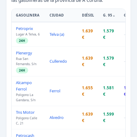
las gasolineras de la provincia de A Coruña.
GASOLINERA
CIUDAD
DIÉSEL
G. 95
G. 98
Petroprix
1.639
1.579
Telva (a)
–
Lugar A Telva, 6
€
€
24H
Plenergy
1.639
1.579
Rua San
Culleredo
–
Fernando, S/n
€
€
24H
Alcampo
1.655
1.581
1.739
Ferrol
Ferrol
€
€
€
Poligono La
Gandara, S/n
Tns Motor
1.639
1.599
Alvedro
–
Poligono Calle
€
€
C, 21
Petrocash