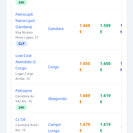
24H
Petrocash
Naron (pol.
1.669
1.599
1.739
Gándara)
Gandara
€
€
€
Rua Nicasio
Perez Lopez, 57
GLP
Low Cost
Atendido O
1.650
1.600
1.700
Corgo
Corgo
€
€
€
Lugar Corgo
Arriba, 10
Petroprix
1.669
1.619
Carretera Ac-
Abegondo
–
542 Km. 10
€
€
24H
Cc Oil
Campo
1.679
1.619
Carretera N-651
–
Km. 16
Longo
€
€