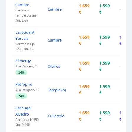
Cambre
1.659
1.599
Cambre
–
Carretera
€
€
Temple-coruña
Km. 2,66
Carbugal A
1.659
1.599
1.779
Barcala
Cambre
€
€
€
Carretera Cp-
1706 Km. 1,2
Plenergy
1.659
1.599
Oleiros
–
Rua Do Faro, 4
€
€
24H
Petroprix
1.659
1.599
Temple (o)
–
Rua Poligono, 19
€
€
24H
Carbugal
1.659
1.599
1.779
Alvedro
Culleredo
€
€
€
Carretera N 550
Km. 9,400