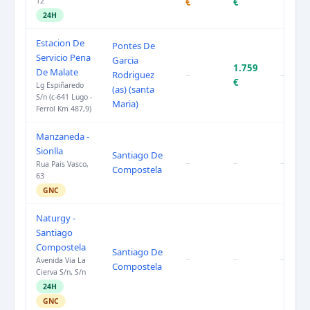
12
€
€
24H
Estacion De
Pontes De
Servicio Pena
Garcia
1.759
De Malate
Rodriguez
–
–
€
Lg Espiñaredo
(as) (santa
S/n (c-641 Lugo -
Maria)
Ferrol Km 487,9)
Manzaneda -
Sionlla
Santiago De
–
–
–
Rua Pais Vasco,
Compostela
63
GNC
Naturgy -
Santiago
Compostela
Santiago De
–
–
–
Avenida Via La
Compostela
Cierva S/n, S/n
24H
GNC