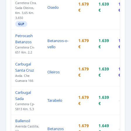
Carretera Ctra.
1.679
1.639
1.779
Osedo
Sada Oleiros,
€
€
€
Km. 3,65 Km.
3,650
GLP
Petrocash
Betanzos-o-
1.679
1.639
1.779
Betanzos
vello
€
€
€
Carretera Cn-
651 Km. 2,2
Carbugal
1.679
1.639
1.779
Santa Cruz
Oleiros
€
€
€
Avda. Che
Guevara 166
Carbugal
1.679
1.639
Sada
Tarabelo
–
€
€
Carretera Cp-
5813 Km. 5,3
Ballenoil
1.679
1.649
Avenida Castilla,
Betanzos
–