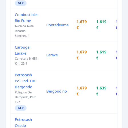
GLP
Combustibles
Rio Eume
1.679
1.619
1.759
Pontedeume
Avenida Avda
€
€
€
Ricardo
Sanchez, 1
Carbugal
1.679
1.619
1.779
Laraxe
Laraxe
€
€
€
Carretera N-651
Km. 25,1
Petrocash
Pol. Ind. De
Bergondo
1.679
1.639
1.779
Bergondiño
Poligono De
€
€
€
Bergondo, Parc.
E22
GLP
Petrocash
Osedo