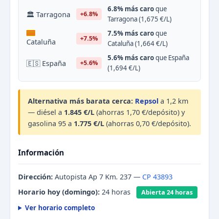
6.8% más caro
que
🏛 Tarragona
+6.8%
Tarragona (1,675 €/L)
7.5% más caro
que
+7.5%
Cataluña
Cataluña (1,664 €/L)
5.6% más caro
que España
🇪🇸 España
+5.6%
(1,694 €/L)
Alternativa más barata cerca:
Repsol
a 1,2 km
— diésel a
1.845 €/L
(ahorras 1,70 €/depósito) y
gasolina 95 a
1.775 €/L
(ahorras 0,70 €/depósito).
Información
Dirección:
Autopista Ap 7 Km. 237 —
CP 43893
Horario hoy (domingo):
24 horas
Abierta 24 horas
Ver horario completo