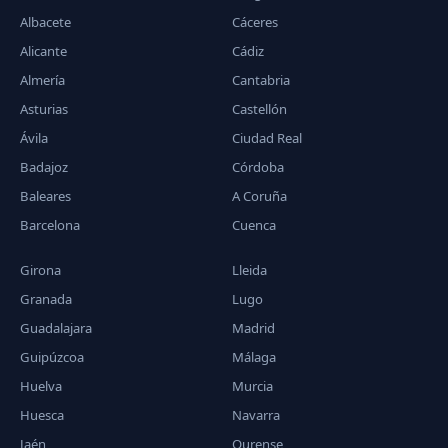
Albacete
Cáceres
Alicante
Cádiz
Almería
Cantabria
Asturias
Castellón
Ávila
Ciudad Real
Badajoz
Córdoba
Baleares
A Coruña
Barcelona
Cuenca
Girona
Lleida
Granada
Lugo
Guadalajara
Madrid
Guipúzcoa
Málaga
Huelva
Murcia
Huesca
Navarra
Jaén
Ourense