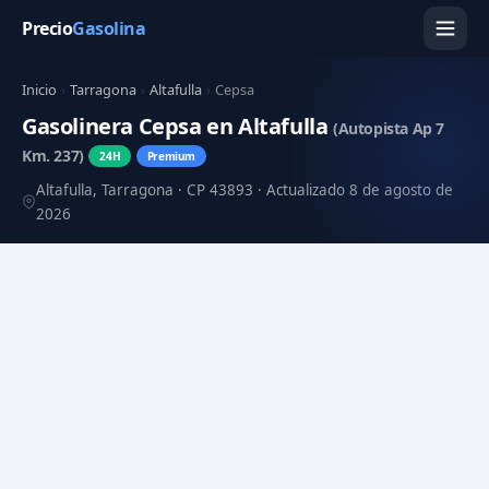
Precio
Gasolina
Inicio
›
Tarragona
›
Altafulla
›
Cepsa
Gasolinera Cepsa en Altafulla
(Autopista Ap 7
Km. 237)
24H
Premium
Altafulla, Tarragona · CP 43893 · Actualizado 8 de agosto de
2026