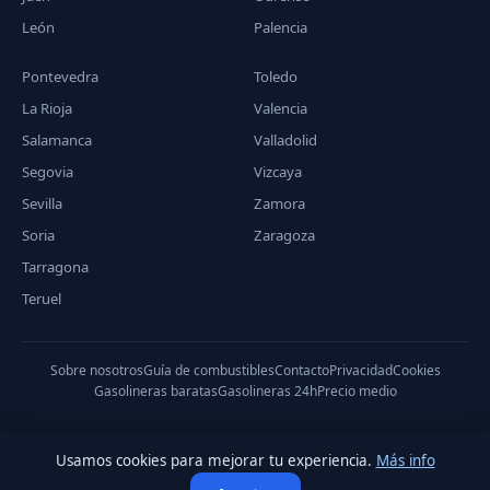
León
Palencia
Pontevedra
Toledo
La Rioja
Valencia
Salamanca
Valladolid
Segovia
Vizcaya
Sevilla
Zamora
Soria
Zaragoza
Tarragona
Teruel
Sobre nosotros
Guía de combustibles
Contacto
Privacidad
Cookies
Gasolineras baratas
Gasolineras 24h
Precio medio
Usamos cookies para mejorar tu experiencia.
Más info
© 2026 PreciodeGasolina.es — Datos del Ministerio de Industria,