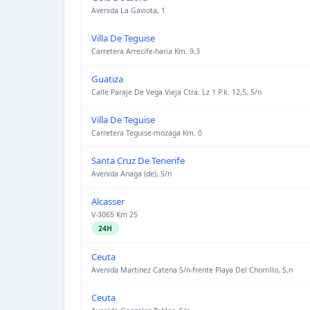
Avenida La Gaviota, 1
Villa De Teguise
Carretera Arrecife-haria Km. 9,3
Guatiza
Calle Paraje De Vega Vieja Ctra. Lz 1 P.k. 12,5, S/n
Villa De Teguise
Carretera Teguise-mozaga Km. 0
Santa Cruz De Tenerife
Avenida Anaga (de), S/n
Alcasser
V-3065 Km 25
24H
Ceuta
Avenida Martinez Catena S/n-frente Playa Del Chorrillo, S,n
Ceuta