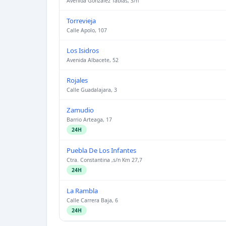
Avenida Gonzalez Tablas, S/n
Torrevieja
Calle Apolo, 107
Los Isidros
Avenida Albacete, 52
Rojales
Calle Guadalajara, 3
Zamudio
Barrio Arteaga, 17
24H
Puebla De Los Infantes
Ctra. Constantina ,s/n Km 27,7
24H
La Rambla
Calle Carrera Baja, 6
24H