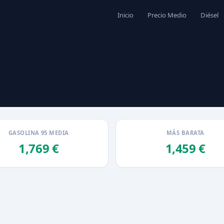
Inicio
Precio Medio
Diésel
GASOLINA 95 MEDIA
MÁS BARATA
1,769 €
1,459 €