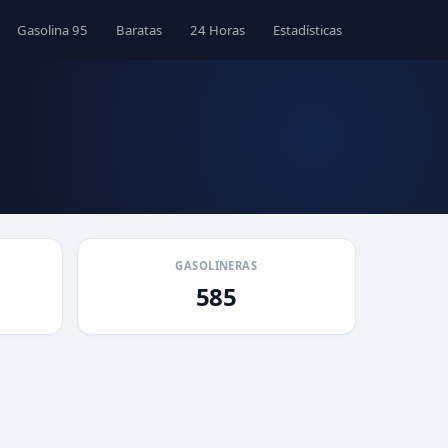
Gasolina 95
Baratas
24 Horas
Estadísticas
GASOLINERAS
585