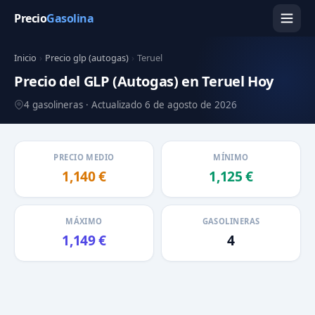
Precio
Gasolina
Inicio
›
Precio glp (autogas)
›
Teruel
Precio del GLP (Autogas) en Teruel Hoy
4 gasolineras · Actualizado 6 de agosto de 2026
PRECIO MEDIO
MÍNIMO
1,140 €
1,125 €
MÁXIMO
GASOLINERAS
1,149 €
4