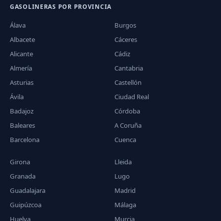
GASOLINERAS POR PROVINCIA
Álava
Burgos
Albacete
Cáceres
Alicante
Cádiz
Almería
Cantabria
Asturias
Castellón
Ávila
Ciudad Real
Badajoz
Córdoba
Baleares
A Coruña
Barcelona
Cuenca
Girona
Lleida
Granada
Lugo
Guadalajara
Madrid
Guipúzcoa
Málaga
Huelva
Murcia