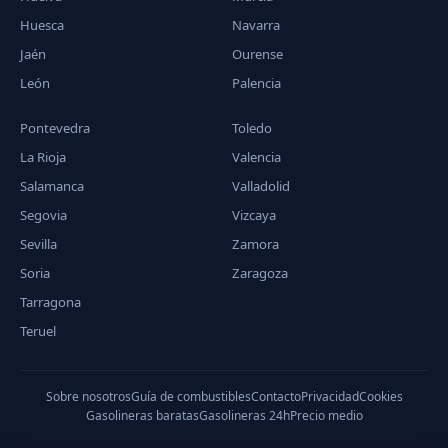
Huesca
Navarra
Jaén
Ourense
León
Palencia
Pontevedra
Toledo
La Rioja
Valencia
Salamanca
Valladolid
Segovia
Vizcaya
Sevilla
Zamora
Soria
Zaragoza
Tarragona
Teruel
Sobre nosotros
Guía de combustibles
Contacto
Privacidad
Cookies
Gasolineras baratas
Gasolineras 24h
Precio medio