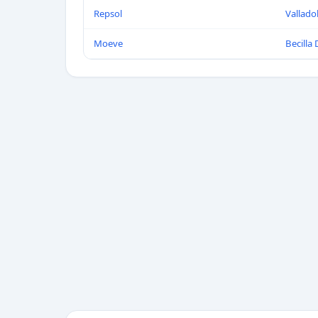
Repsol
Vallado
Moeve
Becilla