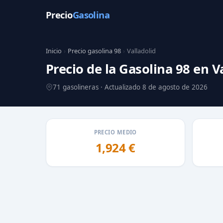
Precio
Gasolina
Inicio
›
Precio gasolina 98
›
Valladolid
Precio de la Gasolina 98 en V
71 gasolineras · Actualizado 8 de agosto de 2026
PRECIO MEDIO
1,924 €