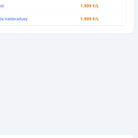
lid
1.909 €/L
 De Valderaduey
1.909 €/L