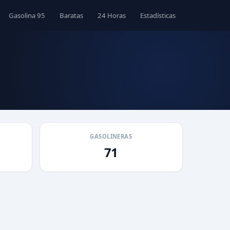
Gasolina 95
Baratas
24 Horas
Estadísticas
GASOLINERAS
71