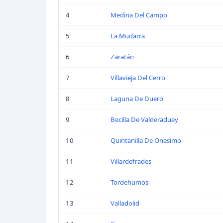
4
Medina Del Campo
5
La Mudarra
6
Zaratán
7
Villavieja Del Cerro
8
Laguna De Duero
9
Becilla De Valderaduey
10
Quintanilla De Onesimo
11
Villardefrades
12
Tordehumos
13
Valladolid