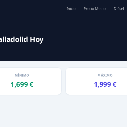
Inicio
Precio Medio
Diésel
alladolid Hoy
MÍNIMO
MÁXIMO
1,699 €
1,999 €