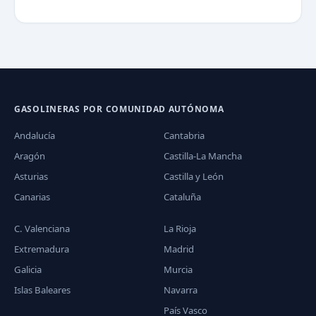
GASOLINERAS POR COMUNIDAD AUTÓNOMA
Andalucía
Cantabria
Aragón
Castilla-La Mancha
Asturias
Castilla y León
Canarias
Cataluña
C. Valenciana
La Rioja
Extremadura
Madrid
Galicia
Murcia
Islas Baleares
Navarra
País Vasco