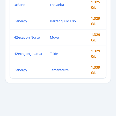
1.325
Océano
La Garita
€/L
1.329
Plenergy
Barranquillo Frio
€/L
1.329
H2exagon Norte
Moya
€/L
1.329
H2exagon Jinamar
Telde
€/L
1.339
Plenergy
Tamaraceite
€/L