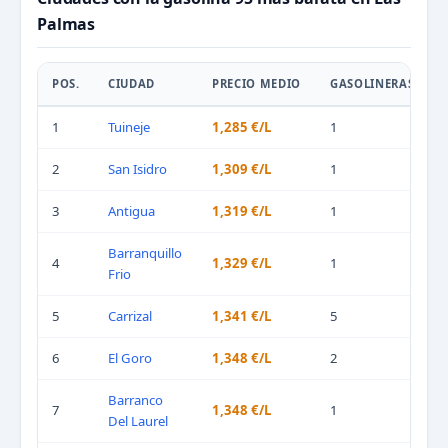
Palmas
POS.
CIUDAD
PRECIO MEDIO
GASOLINERAS
1
Tuineje
1,285 €/L
1
2
San Isidro
1,309 €/L
1
3
Antigua
1,319 €/L
1
Barranquillo
4
1,329 €/L
1
Frio
5
Carrizal
1,341 €/L
5
6
El Goro
1,348 €/L
2
Barranco
7
1,348 €/L
1
Del Laurel