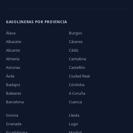
GASOLINERAS POR PROVINCIA
Álava
Burgos
Albacete
Cáceres
Alicante
Cádiz
Almería
Cantabria
Asturias
Castellón
Ávila
Ciudad Real
Badajoz
Córdoba
Baleares
A Coruña
Barcelona
Cuenca
Girona
Lleida
Granada
Lugo
Guadalajara
Madrid