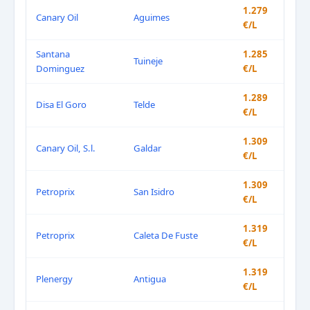
1.279
Canary Oil
Aguimes
€/L
Santana
1.285
Tuineje
Dominguez
€/L
1.289
Disa El Goro
Telde
€/L
1.309
Canary Oil, S.l.
Galdar
€/L
1.309
Petroprix
San Isidro
€/L
1.319
Petroprix
Caleta De Fuste
€/L
1.319
Plenergy
Antigua
€/L