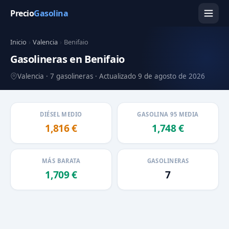
Precio
Gasolina
Inicio
›
Valencia
›
Benifaio
Gasolineras en Benifaio
Valencia · 7 gasolineras · Actualizado 9 de agosto de 2026
DIÉSEL MEDIO
GASOLINA 95 MEDIA
1,816 €
1,748 €
MÁS BARATA
GASOLINERAS
1,709 €
7