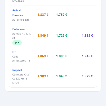
Km. 36,35
Autoil
1.837 €
1.757 €
–
Benifaió
Av Jaime I S/n
Petromar
Autovia A-7 Km.
1.849 €
1.725 €
1.835 €
361
24H
Bp
1.869 €
1.805 €
1.945 €
Calle
Almussafes, 15
Repsol
Carretera Crta
1.909 €
1.849 €
1.979 €
Cv 520 Km. 5
Km. 0