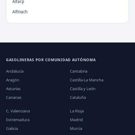
Alfarp
Alfinach
GASOLINERAS POR COMUNIDAD AUTÓNOMA
Andalucía
Cantabria
Aragón
Castilla-La Mancha
Asturias
Castilla y León
Canarias
Cataluña
C. Valenciana
La Rioja
Extremadura
Madrid
Galicia
Murcia