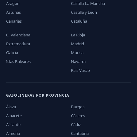
Aragón
Castilla-La Mancha
Asturias
Castilla y León
Canarias
Cataluña
C. Valenciana
La Rioja
Extremadura
Madrid
Galicia
Murcia
Islas Baleares
Navarra
País Vasco
GASOLINERAS POR PROVINCIA
Álava
Burgos
Albacete
Cáceres
Alicante
Cádiz
Almería
Cantabria