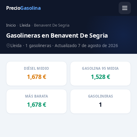
Precio
Gasolina
Inicio
›
Lleida
›
Benavent De Segria
Gasolineras en Benavent De Segria
Lleida · 1 gasolineras · Actualizado 7 de agosto de 2026
DIÉSEL MEDIO
GASOLINA 95 MEDIA
1,678 €
1,528 €
MÁS BARATA
GASOLINERAS
1,678 €
1