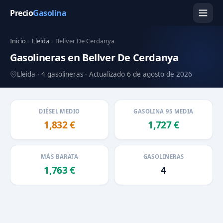
Precio
Gasolina
Inicio
›
Lleida
›
Bellver De Cerdanya
Gasolineras en Bellver De Cerdanya
Lleida · 4 gasolineras · Actualizado 6 de agosto de 2026
DIÉSEL MEDIO
GASOLINA 95 MEDIA
1,832 €
1,727 €
MÁS BARATA
GASOLINERAS
1,763 €
4