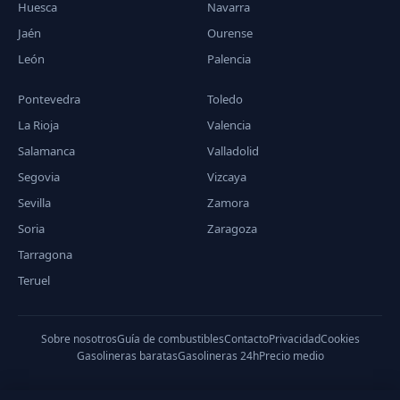
Huesca
Navarra
Jaén
Ourense
León
Palencia
Pontevedra
Toledo
La Rioja
Valencia
Salamanca
Valladolid
Segovia
Vizcaya
Sevilla
Zamora
Soria
Zaragoza
Tarragona
Teruel
Sobre nosotros
Guía de combustibles
Contacto
Privacidad
Cookies
Gasolineras baratas
Gasolineras 24h
Precio medio