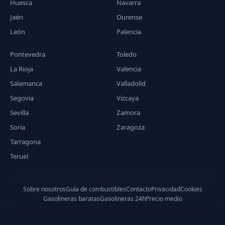
Huesca
Navarra
Jaén
Ourense
León
Palencia
Pontevedra
Toledo
La Rioja
Valencia
Salamanca
Valladolid
Segovia
Vizcaya
Sevilla
Zamora
Soria
Zaragoza
Tarragona
Teruel
Sobre nosotros
Guía de combustibles
Contacto
Privacidad
Cookies
Gasolineras baratas
Gasolineras 24h
Precio medio