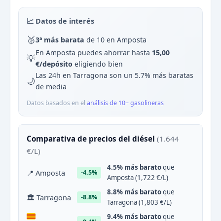
📈 Datos de interés
🥈
3ª más barata
de 10 en Amposta
En Amposta puedes ahorrar hasta
15,00
💡
€/depósito
eligiendo bien
Las 24h en Tarragona son un 5.7% más baratas
🌙
de media
Datos basados en el
análisis de 10+ gasolineras
Comparativa de precios del diésel
(1.644
€/L)
4.5% más barato
que
📍 Amposta
-4.5%
Amposta (1,722 €/L)
8.8% más barato
que
🏛 Tarragona
-8.8%
Tarragona (1,803 €/L)
9.4% más barato
que