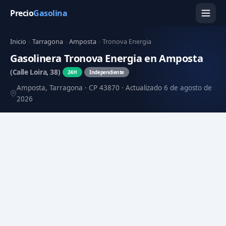
Precio
Gasolina
Inicio
›
Tarragona
›
Amposta
›
Tronova Energia
Gasolinera Tronova Energia en Amposta
(Calle Loira, 38)
24H
Independiente
Amposta, Tarragona · CP 43870 · Actualizado 6 de agosto de
2026