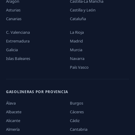
Aragón
Castilla-La Mancha
Asturias
Castilla y León
Canarias
Cataluña
C. Valenciana
La Rioja
Extremadura
Madrid
Galicia
Murcia
Islas Baleares
Navarra
País Vasco
GASOLINERAS POR PROVINCIA
Álava
Burgos
Albacete
Cáceres
Alicante
Cádiz
Almería
Cantabria