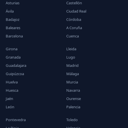
Asturias
Castellón
Ávila
Ciudad Real
Badajoz
Córdoba
Baleares
A Coruña
Barcelona
Cuenca
Girona
Lleida
Granada
Lugo
Guadalajara
Madrid
Guipúzcoa
Málaga
Huelva
Murcia
Huesca
Navarra
Jaén
Ourense
León
Palencia
Pontevedra
Toledo