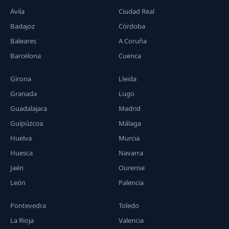
Ávila
Ciudad Real
Badajoz
Córdoba
Baleares
A Coruña
Barcelona
Cuenca
Girona
Lleida
Granada
Lugo
Guadalajara
Madrid
Guipúzcoa
Málaga
Huelva
Murcia
Huesca
Navarra
Jaén
Ourense
León
Palencia
Pontevedra
Toledo
La Rioja
Valencia