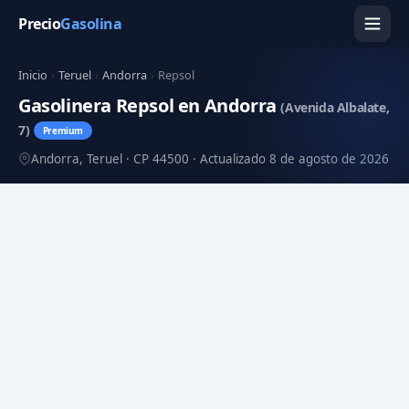
Precio
Gasolina
Inicio
›
Teruel
›
Andorra
›
Repsol
Gasolinera Repsol en Andorra
(Avenida Albalate,
7)
Premium
Andorra, Teruel · CP 44500 · Actualizado 8 de agosto de 2026