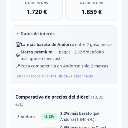
GASOLINA 95
GASOLINA 98
1.720 €
1.859 €
📈 Datos de interés
🏆
La más barata de Andorra
entre 2 gasolineras
Marca premium
— pagas ~2,82 €/depósito
💎
más que en low-cost
📍
Poca competencia en Andorra: solo 2 marcas
Datos basados en el
análisis de 2+ gasolineras
Comparativa de precios del diésel
(1.805
€/L)
2.2% más barato
que
📍 Andorra
-2.2%
Andorra (1,846 €/L)
0.6% más caro
que Teruel