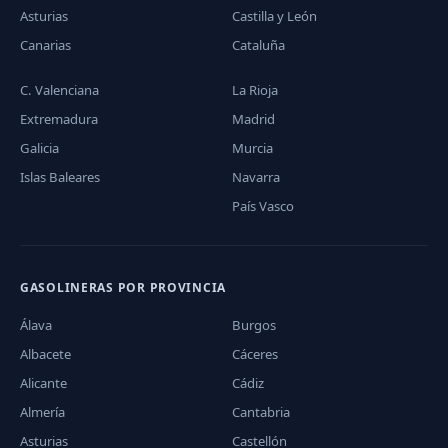
Asturias
Castilla y León
Canarias
Cataluña
C. Valenciana
La Rioja
Extremadura
Madrid
Galicia
Murcia
Islas Baleares
Navarra
País Vasco
GASOLINERAS POR PROVINCIA
Álava
Burgos
Albacete
Cáceres
Alicante
Cádiz
Almería
Cantabria
Asturias
Castellón