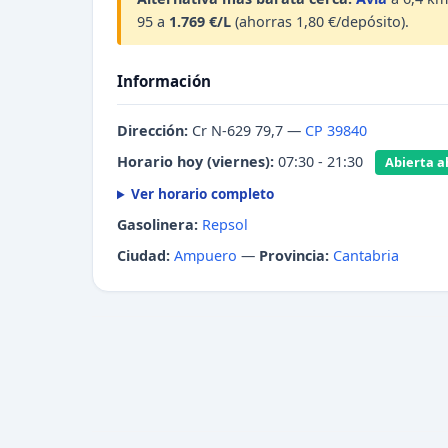
95 a
1.769 €/L
(ahorras 1,80 €/depósito).
Información
Dirección:
Cr N-629 79,7 —
CP 39840
Horario hoy (viernes):
07:30 - 21:30
Abierta ah
Ver horario completo
Gasolinera:
Repsol
Ciudad:
Ampuero
—
Provincia:
Cantabria