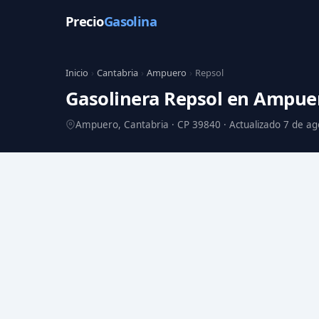
Precio
Gasolina
Inicio
›
Cantabria
›
Ampuero
›
Repsol
Gasolinera Repsol en Ampu
Ampuero, Cantabria · CP 39840 · Actualizado 7 de a