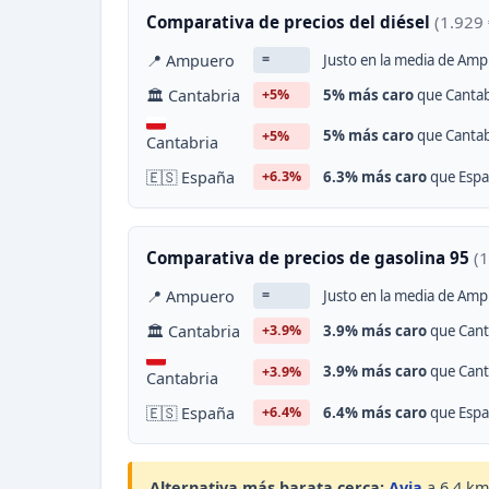
Comparativa de precios del diésel
(1.929 
📍 Ampuero
Justo en la media de Amp
=
🏛 Cantabria
5% más caro
que Cantab
+5%
5% más caro
que Cantab
+5%
Cantabria
🇪🇸 España
6.3% más caro
que Espa
+6.3%
Comparativa de precios de gasolina 95
(1
📍 Ampuero
Justo en la media de Amp
=
🏛 Cantabria
3.9% más caro
que Canta
+3.9%
3.9% más caro
que Canta
+3.9%
Cantabria
🇪🇸 España
6.4% más caro
que Espa
+6.4%
Alternativa más barata cerca:
Avia
a 6,4 km