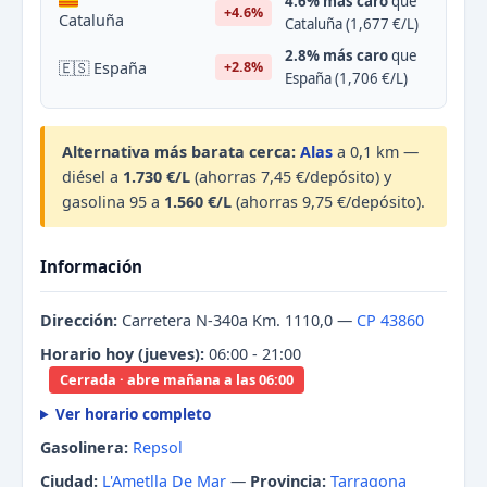
4.6% más caro
que
+4.6%
Cataluña
Cataluña (1,677 €/L)
2.8% más caro
que
🇪🇸 España
+2.8%
España (1,706 €/L)
Alternativa más barata cerca:
Alas
a 0,1 km —
diésel a
1.730 €/L
(ahorras 7,45 €/depósito) y
gasolina 95 a
1.560 €/L
(ahorras 9,75 €/depósito).
Información
Dirección:
Carretera N-340a Km. 1110,0 —
CP 43860
Horario hoy (jueves):
06:00 - 21:00
Cerrada · abre mañana a las 06:00
Ver horario completo
Gasolinera:
Repsol
Ciudad:
L'Ametlla De Mar
—
Provincia:
Tarragona