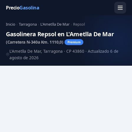
Precio
Gasolina
Inicio
›
Tarragona
›
L'Ametlla De Mar
›
Repsol
Gasolinera Repsol en L'Ametlla De Mar
(Carretera N-340a Km. 1110,0)
Premium
L'Ametlla De Mar, Tarragona · CP 43860 · Actualizado 6 de
agosto de 2026