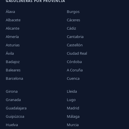
GASOLINERAS POR PROVINCIA
Álava
Burgos
Albacete
Cáceres
Alicante
Cádiz
Almería
Cantabria
Asturias
Castellón
Ávila
Ciudad Real
Badajoz
Córdoba
Baleares
A Coruña
Barcelona
Cuenca
Girona
Lleida
Granada
Lugo
Guadalajara
Madrid
Guipúzcoa
Málaga
Huelva
Murcia