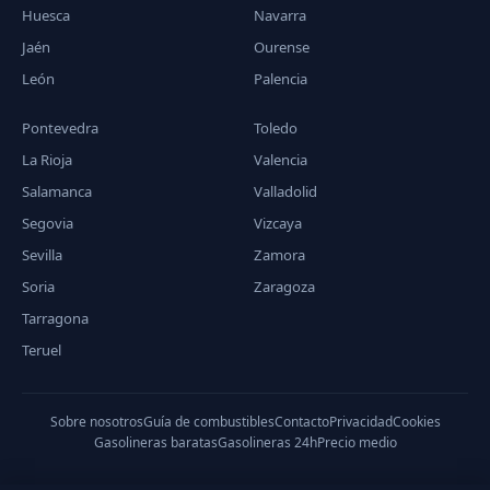
Huesca
Navarra
Jaén
Ourense
León
Palencia
Pontevedra
Toledo
La Rioja
Valencia
Salamanca
Valladolid
Segovia
Vizcaya
Sevilla
Zamora
Soria
Zaragoza
Tarragona
Teruel
Sobre nosotros
Guía de combustibles
Contacto
Privacidad
Cookies
Gasolineras baratas
Gasolineras 24h
Precio medio