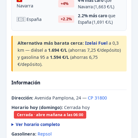
4% más caro
que
+4%
Navarra
Navarra (1,663 €/L)
2.2% más caro
que
🇪🇸 España
+2.2%
España (1,691 €/L)
Alternativa más barata cerca:
Izelai Fuel
a 0,3
km — diésel a
1.694 €/L
(ahorras 7,25 €/depósito)
y gasolina 95 a
1.594 €/L
(ahorras 6,75
€/depósito).
Información
Dirección:
Avenida Pamplona, 24 —
CP 31800
Horario hoy (domingo):
Cerrada hoy
Cerrada · abre mañana a las 06:00
Ver horario completo
Gasolinera:
Repsol