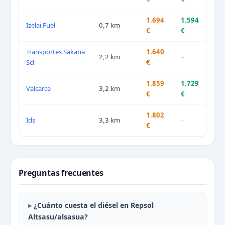
1.694
1.594
Izelai Fuel
0,7 km
€
€
Transportes Sakana
1.640
2,2 km
–
Scl
€
1.859
1.729
Valcarce
3,2 km
€
€
1.802
Ids
3,3 km
–
€
Preguntas frecuentes
¿Cuánto cuesta el diésel en Repsol
Altsasu/alsasua?