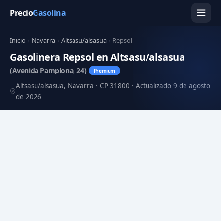
Precio
Gasolina
Inicio
›
Navarra
›
Altsasu/alsasua
›
Repsol
Gasolinera Repsol en Altsasu/alsasua
(Avenida Pamplona, 24)
Premium
Altsasu/alsasua, Navarra · CP 31800 · Actualizado 9 de agosto
de 2026