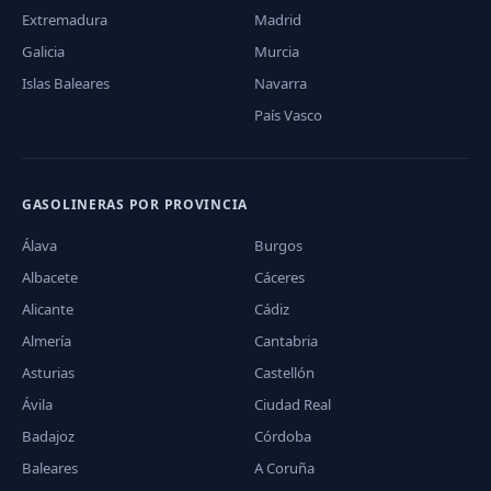
Extremadura
Madrid
Galicia
Murcia
Islas Baleares
Navarra
País Vasco
GASOLINERAS POR PROVINCIA
Álava
Burgos
Albacete
Cáceres
Alicante
Cádiz
Almería
Cantabria
Asturias
Castellón
Ávila
Ciudad Real
Badajoz
Córdoba
Baleares
A Coruña