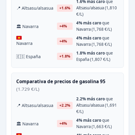
1.6% más caro
que
📍 Altsasu/alsasua
Altsasu/alsasua (1,810
+1.6%
€/L)
4% más caro
que
🏛 Navarra
+4%
Navarra (1,768 €/L)
4% más caro
que
+4%
Navarra
Navarra (1,768 €/L)
1.8% más caro
que
🇪🇸 España
+1.8%
España (1,807 €/L)
Comparativa de precios de gasolina 95
(1.729 €/L)
2.2% más caro
que
📍 Altsasu/alsasua
Altsasu/alsasua (1,691
+2.2%
€/L)
4% más caro
que
🏛 Navarra
+4%
Navarra (1,663 €/L)