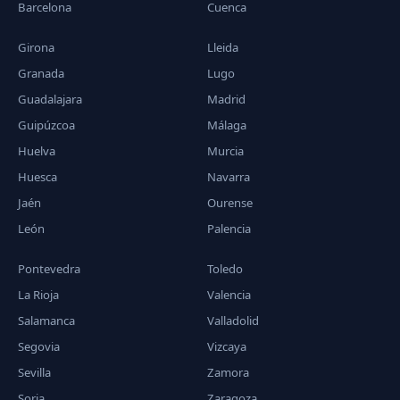
Barcelona
Cuenca
Girona
Lleida
Granada
Lugo
Guadalajara
Madrid
Guipúzcoa
Málaga
Huelva
Murcia
Huesca
Navarra
Jaén
Ourense
León
Palencia
Pontevedra
Toledo
La Rioja
Valencia
Salamanca
Valladolid
Segovia
Vizcaya
Sevilla
Zamora
Soria
Zaragoza