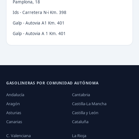
Pamplona, 18
Ids - Carretera N-i Km. 398
Galp - Autovia A1 Km. 401
Galp - Autovia A 1 Km. 401
GASOLINERAS POR COMUNIDAD AUTÓNOMA
Andalucía
Cantabria
Aragón
Castilla-La Mancha
Asturias
Castilla y León
Canarias
Cataluña
C. Valenciana
La Rioja