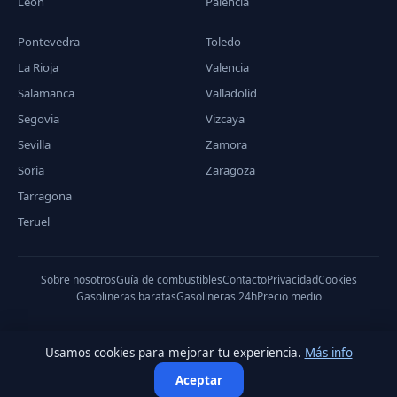
León
Palencia
Pontevedra
Toledo
La Rioja
Valencia
Salamanca
Valladolid
Segovia
Vizcaya
Sevilla
Zamora
Soria
Zaragoza
Tarragona
Teruel
Sobre nosotros
Guía de combustibles
Contacto
Privacidad
Cookies
Gasolineras baratas
Gasolineras 24h
Precio medio
Usamos cookies para mejorar tu experiencia.
Más info
© 2026 PreciodeGasolina.es — Datos del Ministerio de Industria,
Aceptar
Comercio y Turismo.