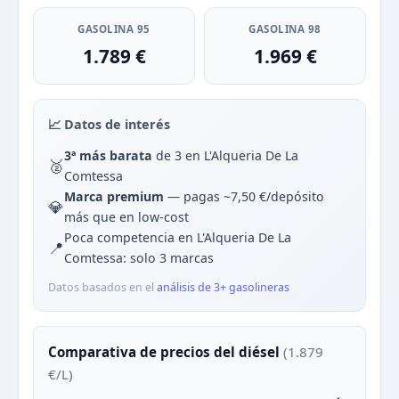
GASOLINA 95
GASOLINA 98
1.789 €
1.969 €
📈 Datos de interés
3ª más barata
de 3 en L'Alqueria De La
🥈
Comtessa
Marca premium
— pagas ~7,50 €/depósito
💎
más que en low-cost
Poca competencia en L'Alqueria De La
📍
Comtessa: solo 3 marcas
Datos basados en el
análisis de 3+ gasolineras
Comparativa de precios del diésel
(1.879
€/L)