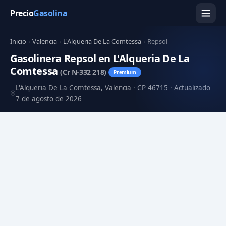
Precio
Gasolina
Inicio
›
Valencia
›
L'Alqueria De La Comtessa
›
Repsol
Gasolinera Repsol en L'Alqueria De La
Comtessa
(Cr N-332 218)
Premium
L'Alqueria De La Comtessa, Valencia · CP 46715 · Actualizado
7 de agosto de 2026