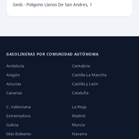
Geds - Poligono Llanos De San Andres, 1
GASOLINERAS POR COMUNIDAD AUTÓNOMA
Andalucía
Cantabria
Aragón
Castilla-La Mancha
Asturias
Castilla y León
Canarias
Cataluña
C. Valenciana
La Rioja
Extremadura
Madrid
Galicia
Murcia
Islas Baleares
Navarra