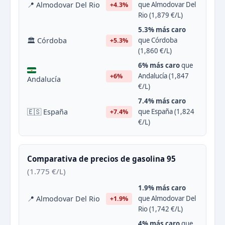
📍 Almodovar Del Rio
que Almodovar Del
+4.3%
Rio (1,879 €/L)
5.3% más caro
🏛 Córdoba
que Córdoba
+5.3%
(1,860 €/L)
6% más caro
que
Andalucía (1,847
+6%
Andalucía
€/L)
7.4% más caro
🇪🇸 España
que España (1,824
+7.4%
€/L)
Comparativa de precios de gasolina 95
(1.775 €/L)
1.9% más caro
📍 Almodovar Del Rio
que Almodovar Del
+1.9%
Rio (1,742 €/L)
4% más caro
que