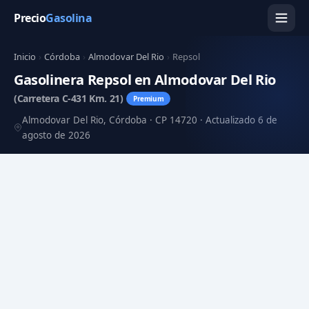
Precio
Gasolina
Inicio
›
Córdoba
›
Almodovar Del Rio
›
Repsol
Gasolinera Repsol en Almodovar Del Rio
(Carretera C-431 Km. 21)
Premium
Almodovar Del Rio, Córdoba · CP 14720 · Actualizado 6 de
agosto de 2026