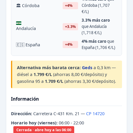
🏛 Córdoba
Córdoba (1,707
+4%
€/L)
3.3% más caro
que Andalucía
+3.3%
Andalucía
(1,718 €/L)
4% más caro
que
🇪🇸 España
+4%
España (1,706 €/L)
Alternativa más barata cerca:
Geds
a 0,3 km —
diésel a
1.799 €/L
(ahorras 8,00 €/depósito) y
gasolina 95 a
1.709 €/L
(ahorras 3,30 €/depósito).
Información
Dirección:
Carretera C-431 Km. 21 —
CP 14720
Horario hoy (viernes):
06:00 - 22:00
Cerrada · abre hoy a las 06:00