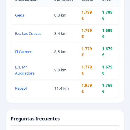
1.799
1.709
Geds
0,3 km
€
€
1.799
1.699
E.s. Las Cuevas
8,4 km
€
€
1.779
1.679
El Carmen
8,5 km
€
€
E.s. Mª
1.779
1.679
9,0 km
Auxiliadora
€
€
1.959
1.769
Repsol
11,4 km
€
€
Preguntas frecuentes