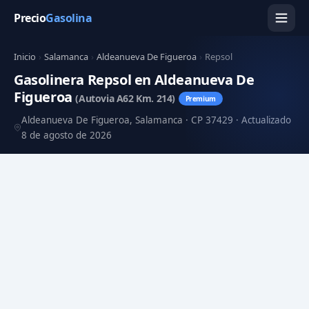
Precio
Gasolina
Inicio
›
Salamanca
›
Aldeanueva De Figueroa
›
Repsol
Gasolinera Repsol en Aldeanueva De
Figueroa
(Autovia A62 Km. 214)
Premium
Aldeanueva De Figueroa, Salamanca · CP 37429 · Actualizado
8 de agosto de 2026