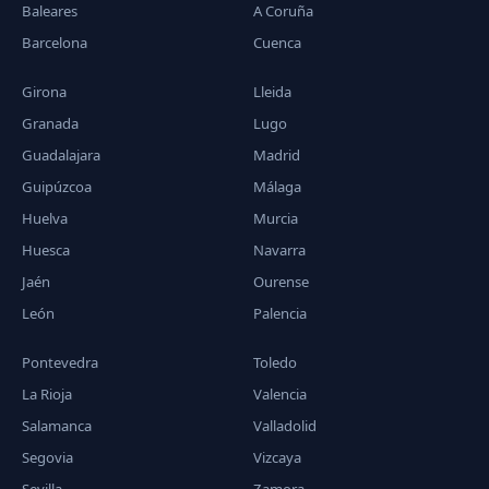
Baleares
A Coruña
Barcelona
Cuenca
Girona
Lleida
Granada
Lugo
Guadalajara
Madrid
Guipúzcoa
Málaga
Huelva
Murcia
Huesca
Navarra
Jaén
Ourense
León
Palencia
Pontevedra
Toledo
La Rioja
Valencia
Salamanca
Valladolid
Segovia
Vizcaya