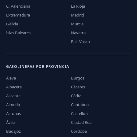
C. Valenciana
La Rioja
Extremadura
Madrid
Galicia
Murcia
Islas Baleares
Navarra
País Vasco
GASOLINERAS POR PROVINCIA
Álava
Burgos
Albacete
Cáceres
Alicante
Cádiz
Almería
Cantabria
Asturias
Castellón
Ávila
Ciudad Real
Badajoz
Córdoba