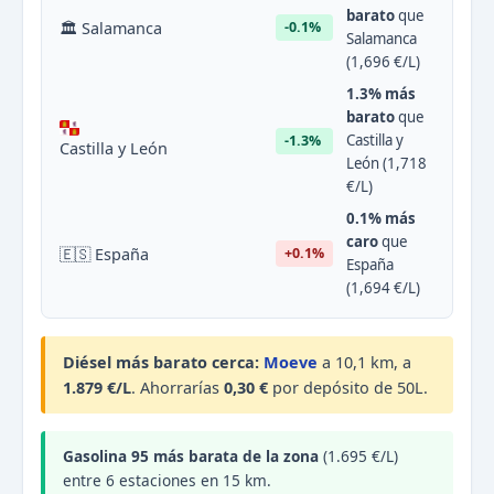
barato
que
🏛 Salamanca
-0.1%
Salamanca
(1,696 €/L)
1.3% más
barato
que
Castilla y
-1.3%
Castilla y León
León (1,718
€/L)
0.1% más
caro
que
🇪🇸 España
+0.1%
España
(1,694 €/L)
Diésel más barato cerca:
Moeve
a 10,1 km, a
1.879 €/L
. Ahorrarías
0,30 €
por depósito de 50L.
Gasolina 95 más barata de la zona
(1.695 €/L)
entre 6 estaciones en 15 km.