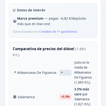
📈 Datos de interés
Marca premium
— pagas ~6,82 €/depósito
💎
más que en low-cost
Datos basados en el
análisis de 1+ gasolineras
Comparativa de precios del diésel
(1.885
€/L)
Justo en la
media de
📍 Aldeanueva De Figueroa
Aldeanueva
=
De Figueroa
(1,885 €/L)
3.5% más
caro
que
🏛 Salamanca
+3.5%
Salamanca
(1,821 €/L)