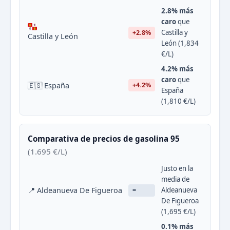
2.8% más
caro
que
Castilla y
+2.8%
Castilla y León
León (1,834
€/L)
4.2% más
caro
que
🇪🇸 España
+4.2%
España
(1,810 €/L)
Comparativa de precios de gasolina 95
(1.695 €/L)
Justo en la
media de
📍 Aldeanueva De Figueroa
Aldeanueva
=
De Figueroa
(1,695 €/L)
0.1% más