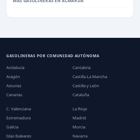
MÁS GASOLINERAS EN ALMARDA
GASOLINERAS POR COMUNIDAD AUTÓNOMA
Andalucía
Cantabria
Aragón
Castilla-La Mancha
Asturias
Castilla y León
Canarias
Cataluña
C. Valenciana
La Rioja
Extremadura
Madrid
Galicia
Murcia
Islas Baleares
Navarra