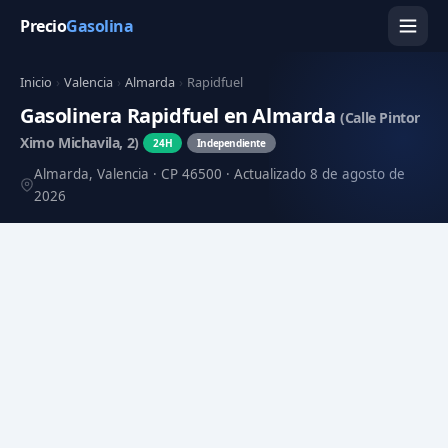
Precio
Gasolina
Inicio
›
Valencia
›
Almarda
›
Rapidfuel
Gasolinera Rapidfuel en Almarda
(Calle Pintor
Ximo Michavila, 2)
24H
Independiente
Almarda, Valencia · CP 46500 · Actualizado 8 de agosto de
2026