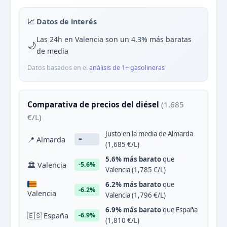
📈 Datos de interés
Las 24h en Valencia son un 4.3% más baratas
🌙
de media
Datos basados en el
análisis de 1+ gasolineras
Comparativa de precios del diésel
(1.685
€/L)
Justo en la media de Almarda
📍 Almarda
=
(1,685 €/L)
5.6% más barato
que
🏛 Valencia
-5.6%
Valencia (1,785 €/L)
6.2% más barato
que
-6.2%
Valencia
Valencia (1,796 €/L)
6.9% más barato
que España
🇪🇸 España
-6.9%
(1,810 €/L)