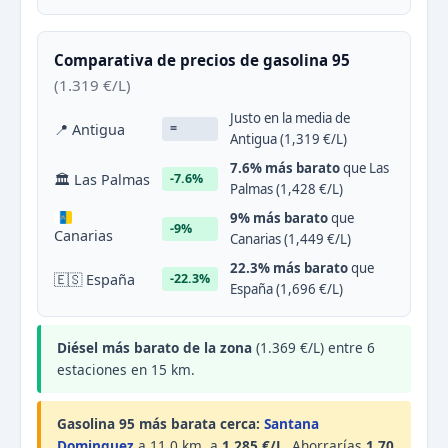
Comparativa de precios de gasolina 95
(1.319 €/L)
Justo en la media de
📍 Antigua
=
Antigua (1,319 €/L)
7.6% más barato
que Las
🏛 Las Palmas
-7.6%
Palmas (1,428 €/L)
9% más barato
que
-9%
Canarias
Canarias (1,449 €/L)
22.3% más barato
que
🇪🇸 España
-22.3%
España (1,696 €/L)
Diésel más barato de la zona
(1.369 €/L) entre 6
estaciones en 15 km.
Gasolina 95 más barata cerca:
Santana
Dominguez
a 11,0 km, a
1.285 €/L
. Ahorrarías
1,70