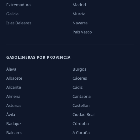
Extremadura
Madrid
Galicia
Murcia
Islas Baleares
Navarra
País Vasco
GASOLINERAS POR PROVINCIA
Álava
Burgos
Albacete
Cáceres
Alicante
Cádiz
Almería
Cantabria
Asturias
Castellón
Ávila
Ciudad Real
Badajoz
Córdoba
Baleares
A Coruña