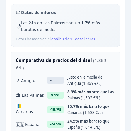
📈 Datos de interés
Las 24h en Las Palmas son un 1.7% más
🌙
baratas de media
Datos basados en el
análisis de 1+ gasolineras
Comparativa de precios del diésel
(1.369
€/L)
Justo en la media de
📍 Antigua
=
Antigua (1,369 €/L)
8.9% más barato
que Las
🏛 Las Palmas
-8.9%
Palmas (1,503 €/L)
10.7% más barato
que
-10.7%
Canarias
Canarias (1,533 €/L)
24.5% más barato
que
🇪🇸 España
-24.5%
España (1,814 €/L)