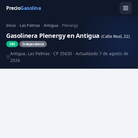
Precio
Gasolina
Inicio
›
Las Palmas
›
Antigua
›
Plenergy
Gasolinera Plenergy en Antigua
(Calle Real, 22)
24H
Independiente
Antigua, Las Palmas · CP 35630 · Actualizado 7 de agosto de
2026