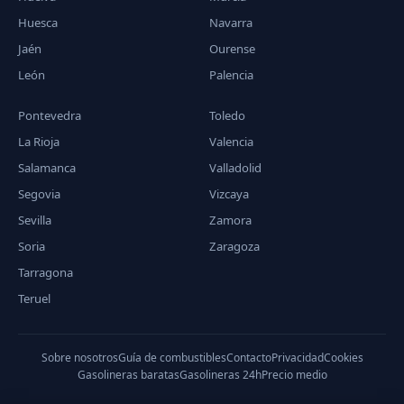
Huesca
Navarra
Jaén
Ourense
León
Palencia
Pontevedra
Toledo
La Rioja
Valencia
Salamanca
Valladolid
Segovia
Vizcaya
Sevilla
Zamora
Soria
Zaragoza
Tarragona
Teruel
Sobre nosotros
Guía de combustibles
Contacto
Privacidad
Cookies
Gasolineras baratas
Gasolineras 24h
Precio medio