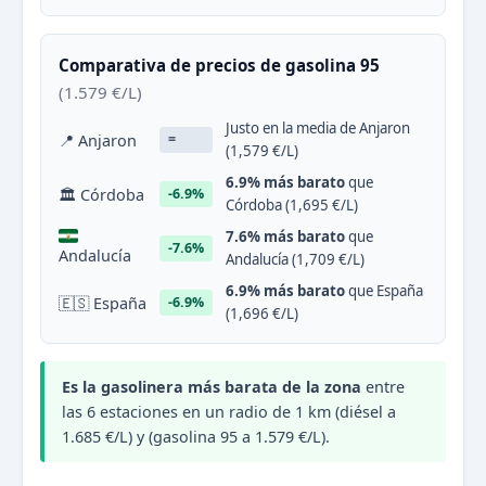
Comparativa de precios de gasolina 95
(1.579 €/L)
Justo en la media de Anjaron
📍 Anjaron
=
(1,579 €/L)
6.9% más barato
que
🏛 Córdoba
-6.9%
Córdoba (1,695 €/L)
7.6% más barato
que
-7.6%
Andalucía
Andalucía (1,709 €/L)
6.9% más barato
que España
🇪🇸 España
-6.9%
(1,696 €/L)
Es la gasolinera más barata de la zona
entre
las 6 estaciones en un radio de 1 km (diésel a
1.685 €/L) y (gasolina 95 a 1.579 €/L).