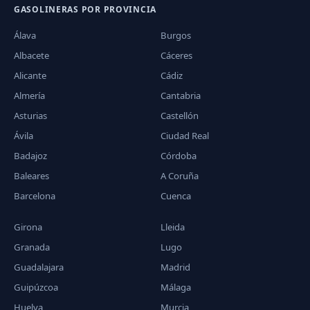
GASOLINERAS POR PROVINCIA
Álava
Burgos
Albacete
Cáceres
Alicante
Cádiz
Almería
Cantabria
Asturias
Castellón
Ávila
Ciudad Real
Badajoz
Córdoba
Baleares
A Coruña
Barcelona
Cuenca
Girona
Lleida
Granada
Lugo
Guadalajara
Madrid
Guipúzcoa
Málaga
Huelva
Murcia