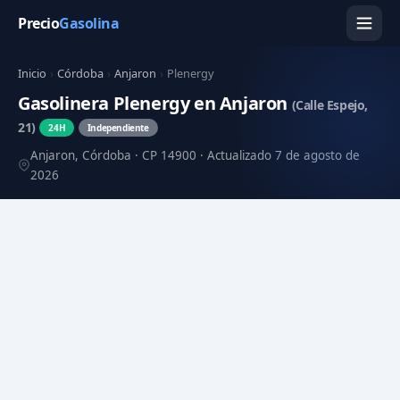
Precio
Gasolina
Inicio
›
Córdoba
›
Anjaron
›
Plenergy
Gasolinera Plenergy en Anjaron
(Calle Espejo,
21)
24H
Independiente
Anjaron, Córdoba · CP 14900 · Actualizado 7 de agosto de
2026