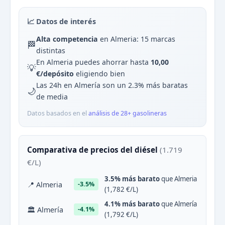
📈 Datos de interés
Alta competencia
en Almeria: 15 marcas
🏁
distintas
En Almeria puedes ahorrar hasta
10,00
💡
€/depósito
eligiendo bien
Las 24h en Almería son un 2.3% más baratas
🌙
de media
Datos basados en el
análisis de 28+ gasolineras
Comparativa de precios del diésel
(1.719
€/L)
3.5% más barato
que Almeria
📍 Almeria
-3.5%
(1,782 €/L)
4.1% más barato
que Almería
🏛 Almería
-4.1%
(1,792 €/L)