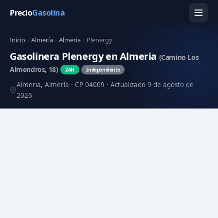
Precio
Gasolina
Inicio
›
Almería
›
Almeria
›
Plenergy
Gasolinera Plenergy en Almeria
(Camino Los
Almendros, 18)
24H
Independiente
Almeria, Almería · CP 04009 · Actualizado 9 de agosto de
2026