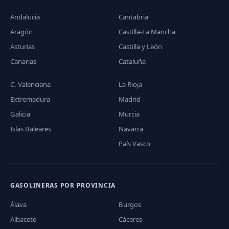
Andalucía
Cantabria
Aragón
Castilla-La Mancha
Asturias
Castilla y León
Canarias
Cataluña
C. Valenciana
La Rioja
Extremadura
Madrid
Galicia
Murcia
Islas Baleares
Navarra
País Vasco
GASOLINERAS POR PROVINCIA
Álava
Burgos
Albacete
Cáceres