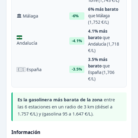
Torre (1,743 €/L)
6% más barato
🏛 Málaga
que Málaga
-6%
(1,752 €/L)
4.1% más
barato
que
-4.1%
Andalucía
Andalucía (1,718
€/L)
3.5% más
barato
que
🇪🇸 España
-3.5%
España (1,706
€/L)
Es la gasolinera más barata de la zona
entre
las 6 estaciones en un radio de 3 km (diésel a
1.757 €/L) y (gasolina 95 a 1.647 €/L).
Información