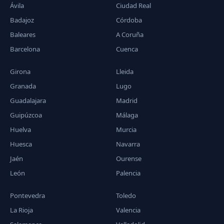
Ávila
Ciudad Real
Badajoz
Córdoba
Baleares
A Coruña
Barcelona
Cuenca
Girona
Lleida
Granada
Lugo
Guadalajara
Madrid
Guipúzcoa
Málaga
Huelva
Murcia
Huesca
Navarra
Jaén
Ourense
León
Palencia
Pontevedra
Toledo
La Rioja
Valencia