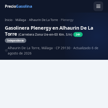
Precio
Gasolina
Inicio
›
Málaga
›
Alhaurin De La Torre
›
Plenergy
Gasolinera Plenergy en Alhaurin De La
Torre
(Carretera Zona Ue-en-03 Km. S/n)
24H
Independiente
Alhaurin De La Torre, Málaga · CP 29130 · Actualizado 6 de
agosto de 2026