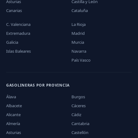
Asturias
Castilla y León
Canarias
Cataluña
C. Valenciana
La Rioja
Extremadura
Madrid
Galicia
Murcia
Islas Baleares
Navarra
País Vasco
GASOLINERAS POR PROVINCIA
Álava
Burgos
Albacete
Cáceres
Alicante
Cádiz
Almería
Cantabria
Asturias
Castellón