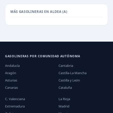
MÁS GASOLINERAS EN ALDEA (A)
GASOLINERAS POR COMUNIDAD AUTÓNOMA
Andalucía
Cantabria
Aragón
Castilla-La Mancha
Asturias
Castilla y León
Canarias
Cataluña
C. Valenciana
La Rioja
Extremadura
Madrid