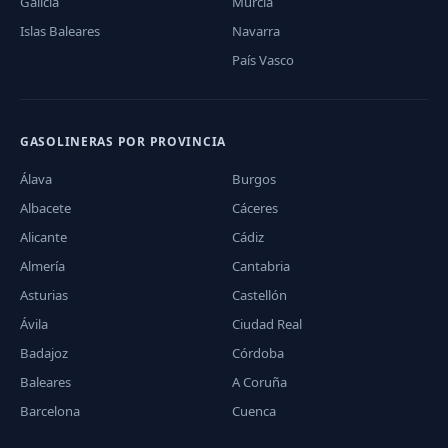
Galicia
Murcia
Islas Baleares
Navarra
País Vasco
GASOLINERAS POR PROVINCIA
Álava
Burgos
Albacete
Cáceres
Alicante
Cádiz
Almería
Cantabria
Asturias
Castellón
Ávila
Ciudad Real
Badajoz
Córdoba
Baleares
A Coruña
Barcelona
Cuenca