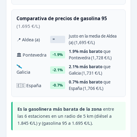
Comparativa de precios de gasolina 95
(1.695 €/L)
Justo en la media de Aldea
📍 Aldea (a)
=
(a) (1,695 €/L)
1.9% más barato
que
🏛 Pontevedra
-1.9%
Pontevedra (1,728 €/L)
2.1% más barato
que
-2.1%
Galicia
Galicia (1,731 €/L)
0.7% más barato
que
🇪🇸 España
-0.7%
España (1,706 €/L)
Es la gasolinera más barata de la zona
entre
las 6 estaciones en un radio de 5 km (diésel a
1.845 €/L) y (gasolina 95 a 1.695 €/L).