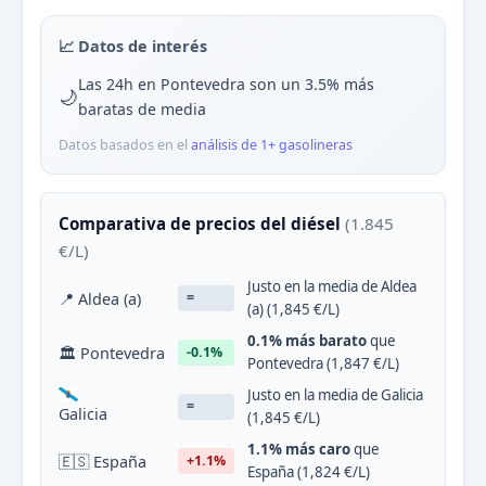
📈 Datos de interés
Las 24h en Pontevedra son un 3.5% más
🌙
baratas de media
Datos basados en el
análisis de 1+ gasolineras
Comparativa de precios del diésel
(1.845
€/L)
Justo en la media de Aldea
📍 Aldea (a)
=
(a) (1,845 €/L)
0.1% más barato
que
🏛 Pontevedra
-0.1%
Pontevedra (1,847 €/L)
Justo en la media de Galicia
=
Galicia
(1,845 €/L)
1.1% más caro
que
🇪🇸 España
+1.1%
España (1,824 €/L)