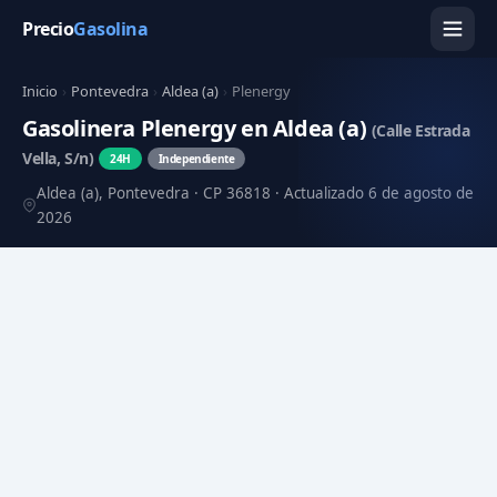
Precio
Gasolina
Inicio
›
Pontevedra
›
Aldea (a)
›
Plenergy
Gasolinera Plenergy en Aldea (a)
(Calle Estrada
Vella, S/n)
24H
Independiente
Aldea (a), Pontevedra · CP 36818 · Actualizado 6 de agosto de
2026