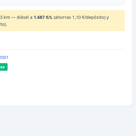
,3 km — diésel a
1.687 €/L
(ahorras 1,10 €/depósito) y
to).
2001
ras