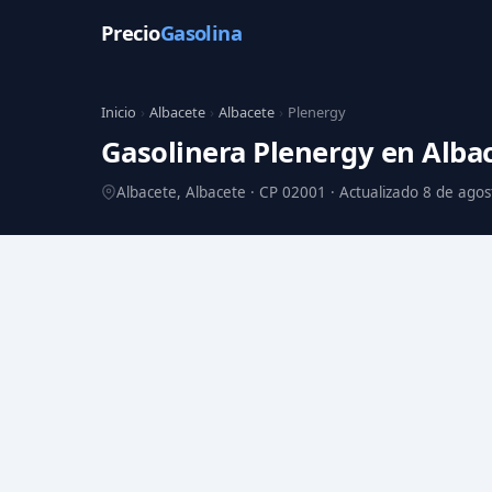
Precio
Gasolina
Inicio
›
Albacete
›
Albacete
›
Plenergy
Gasolinera Plenergy en Alba
Albacete, Albacete · CP 02001 · Actualizado 8 de ago