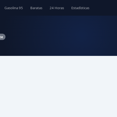
Gasolina 95
Baratas
24 Horas
Estadísticas
te