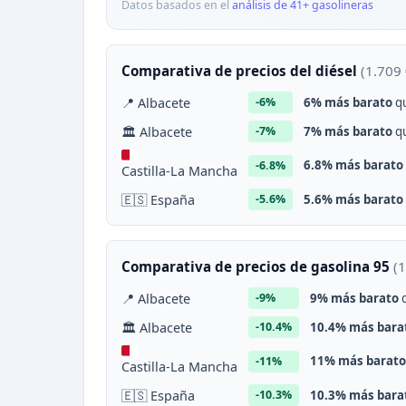
Datos basados en el
análisis de 41+ gasolineras
Comparativa de precios del diésel
(1.709 
📍 Albacete
6% más barato
qu
-6%
🏛 Albacete
7% más barato
qu
-7%
6.8% más barato
-6.8%
Castilla-La Mancha
🇪🇸 España
5.6% más barato
-5.6%
Comparativa de precios de gasolina 95
(1
📍 Albacete
9% más barato
q
-9%
🏛 Albacete
10.4% más bara
-10.4%
11% más barato
-11%
Castilla-La Mancha
🇪🇸 España
10.3% más bara
-10.3%