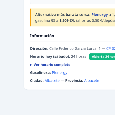
Alternativa más barata cerca:
Plenergy
a 1
gasolina 95 a
1.509 €/L
(ahorras 0,50 €/depósi
Información
Dirección:
Calle Federico Garcia Lorca, 1 —
CP 0
Horario hoy (sábado):
24 horas
Abierta 24 ho
Ver horario completo
Gasolinera:
Plenergy
Ciudad:
Albacete
—
Provincia:
Albacete