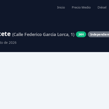
Inicio
Precio Medio
Diésel
cete
(Calle Federico Garcia Lorca, 1)
24H
Independien
sto de 2026