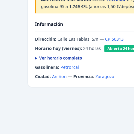
gasolina 95 a
1.749 €/L
(ahorras 1,50 €/depósi
Información
Dirección:
Calle Las Tablas, S/n —
CP 50313
Horario hoy (viernes):
24 horas
Abierta 24 ho
Ver horario completo
Gasolinera:
Petrorcal
Ciudad:
Aniñon
—
Provincia:
Zaragoza