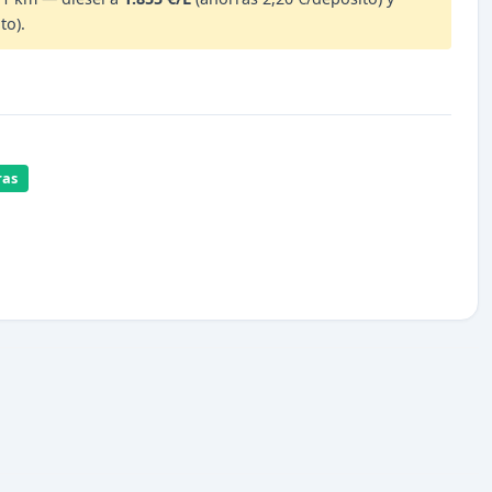
to).
ras