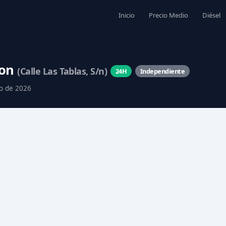
Inicio
Precio Medio
Diésel
ñon
(Calle Las Tablas, S/n)
24H
Independiente
to de 2026