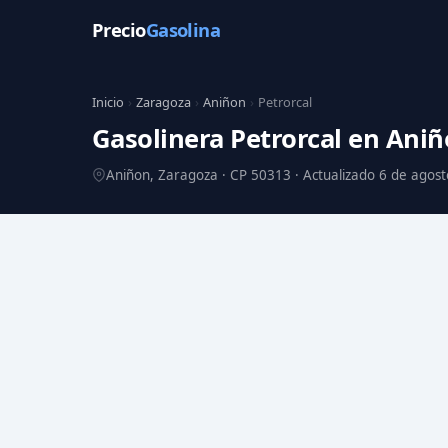
Precio
Gasolina
Inicio
›
Zaragoza
›
Aniñon
›
Petrorcal
Gasolinera Petrorcal en Ani
Aniñon, Zaragoza · CP 50313 · Actualizado 6 de agos