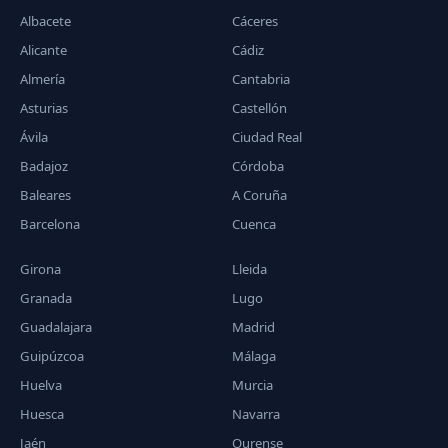
Albacete
Cáceres
Alicante
Cádiz
Almería
Cantabria
Asturias
Castellón
Ávila
Ciudad Real
Badajoz
Córdoba
Baleares
A Coruña
Barcelona
Cuenca
Girona
Lleida
Granada
Lugo
Guadalajara
Madrid
Guipúzcoa
Málaga
Huelva
Murcia
Huesca
Navarra
Jaén
Ourense