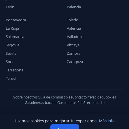
León
Palencia
Pontevedra
Toledo
La Rioja
Valencia
Salamanca
Valladolid
Segovia
Vizcaya
Sevilla
Zamora
Soria
Zaragoza
Tarragona
Teruel
Sobre nosotros
Guía de combustibles
Contacto
Privacidad
Cookies
Gasolineras baratas
Gasolineras 24h
Precio medio
Usamos cookies para mejorar tu experiencia.
Más info
© 2026 PreciodeGasolina.es — Datos del Ministerio de Industria,