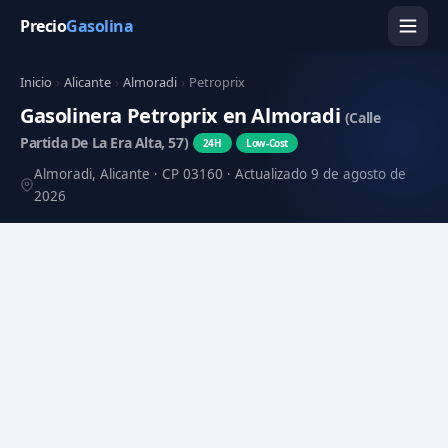
Precio
Gasolina
Inicio
›
Alicante
›
Almoradi
›
Petroprix
Gasolinera Petroprix en Almoradi
(Calle
Partida De La Era Alta, 57)
24H
Low-Cost
Almoradi, Alicante · CP 03160 · Actualizado 9 de agosto de
2026