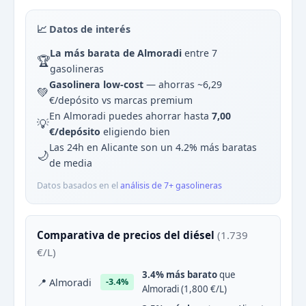
📈 Datos de interés
La más barata de Almoradi
entre 7
🏆
gasolineras
Gasolinera low-cost
— ahorras ~6,29
💚
€/depósito vs marcas premium
En Almoradi puedes ahorrar hasta
7,00
💡
€/depósito
eligiendo bien
Las 24h en Alicante son un 4.2% más baratas
🌙
de media
Datos basados en el
análisis de 7+ gasolineras
Comparativa de precios del diésel
(1.739
€/L)
3.4% más barato
que
📍 Almoradi
-3.4%
Almoradi (1,800 €/L)