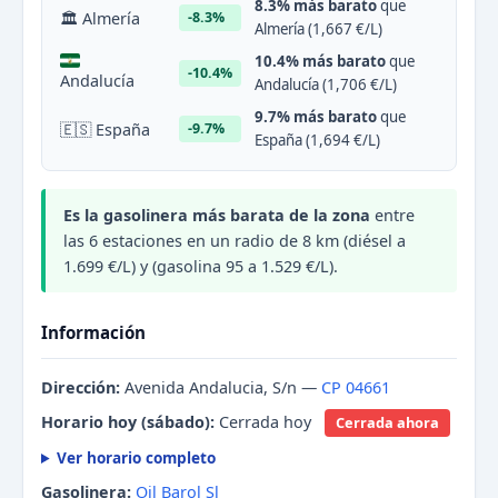
8.3% más barato
que
🏛 Almería
-8.3%
Almería (1,667 €/L)
10.4% más barato
que
-10.4%
Andalucía
Andalucía (1,706 €/L)
9.7% más barato
que
🇪🇸 España
-9.7%
España (1,694 €/L)
Es la gasolinera más barata de la zona
entre
las 6 estaciones en un radio de 8 km (diésel a
1.699 €/L) y (gasolina 95 a 1.529 €/L).
Información
Dirección:
Avenida Andalucia, S/n —
CP 04661
Horario hoy (sábado):
Cerrada hoy
Cerrada ahora
Ver horario completo
Gasolinera:
Oil Barol Sl