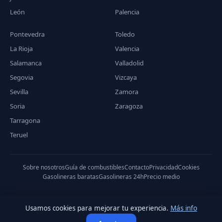
León
Palencia
Pontevedra
Toledo
La Rioja
Valencia
Salamanca
Valladolid
Segovia
Vizcaya
Sevilla
Zamora
Soria
Zaragoza
Tarragona
Teruel
Sobre nosotros
Guía de combustibles
Contacto
Privacidad
Cookies
Gasolineras baratas
Gasolineras 24h
Precio medio
Usamos cookies para mejorar tu experiencia.
Más info
© 2026 PreciodeGasolina.es — Datos del Ministerio de Industria,