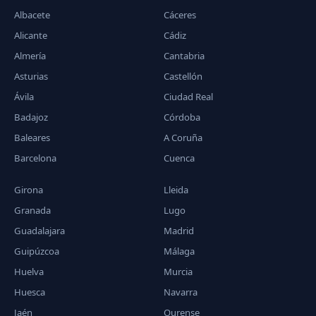
Albacete
Cáceres
Alicante
Cádiz
Almería
Cantabria
Asturias
Castellón
Ávila
Ciudad Real
Badajoz
Córdoba
Baleares
A Coruña
Barcelona
Cuenca
Girona
Lleida
Granada
Lugo
Guadalajara
Madrid
Guipúzcoa
Málaga
Huelva
Murcia
Huesca
Navarra
Jaén
Ourense