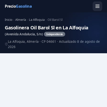
Precio
Gasolina
Inicio
›
Almería
›
La Alfoquia
›
Oil Barol Sl
Gasolinera Oil Barol Sl en La Alfoquia
(Avenida Andalucia, S/n)
Independiente
La Alfoquia, Almería · CP 04661 · Actualizado 8 de agosto de
2026