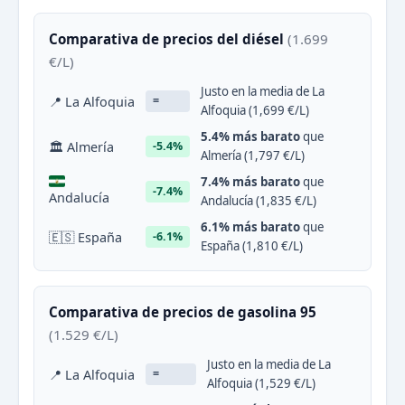
Comparativa de precios del diésel
(1.699
€/L)
Justo en la media de La
📍 La Alfoquia
=
Alfoquia (1,699 €/L)
5.4% más barato
que
🏛 Almería
-5.4%
Almería (1,797 €/L)
7.4% más barato
que
-7.4%
Andalucía
Andalucía (1,835 €/L)
6.1% más barato
que
🇪🇸 España
-6.1%
España (1,810 €/L)
Comparativa de precios de gasolina 95
(1.529 €/L)
Justo en la media de La
📍 La Alfoquia
=
Alfoquia (1,529 €/L)