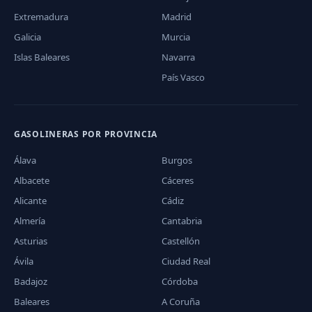
Extremadura
Madrid
Galicia
Murcia
Islas Baleares
Navarra
País Vasco
GASOLINERAS POR PROVINCIA
Álava
Burgos
Albacete
Cáceres
Alicante
Cádiz
Almería
Cantabria
Asturias
Castellón
Ávila
Ciudad Real
Badajoz
Córdoba
Baleares
A Coruña