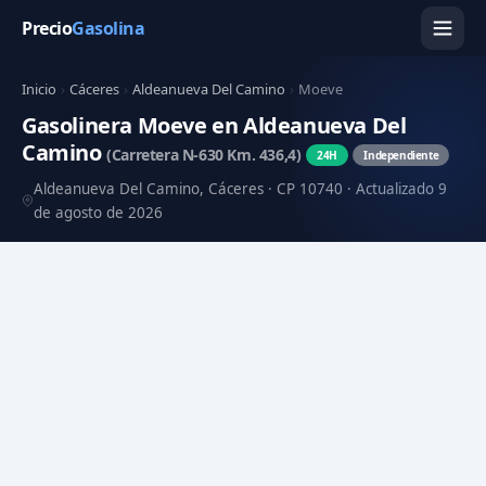
Precio
Gasolina
Inicio
›
Cáceres
›
Aldeanueva Del Camino
›
Moeve
Gasolinera Moeve en Aldeanueva Del
Camino
(Carretera N-630 Km. 436,4)
24H
Independiente
Aldeanueva Del Camino, Cáceres · CP 10740 · Actualizado 9
de agosto de 2026