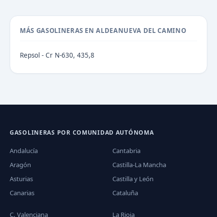
MÁS GASOLINERAS EN ALDEANUEVA DEL CAMINO
Repsol - Cr N-630, 435,8
GASOLINERAS POR COMUNIDAD AUTÓNOMA
Andalucía
Cantabria
Aragón
Castilla-La Mancha
Asturias
Castilla y León
Canarias
Cataluña
C. Valenciana
La Rioja