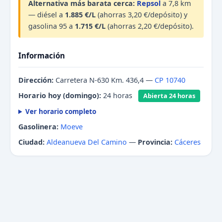
Alternativa más barata cerca:
Repsol
a 7,8 km
— diésel a
1.885 €/L
(ahorras 3,20 €/depósito) y
gasolina 95 a
1.715 €/L
(ahorras 2,20 €/depósito).
Información
Dirección:
Carretera N-630 Km. 436,4 —
CP 10740
Horario hoy (domingo):
24 horas
Abierta 24 horas
Ver horario completo
Gasolinera:
Moeve
Ciudad:
Aldeanueva Del Camino
—
Provincia:
Cáceres