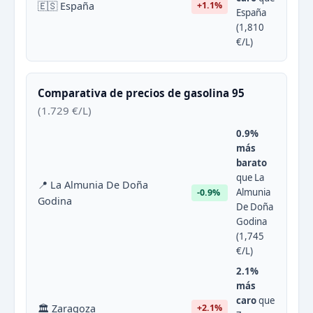
🇪🇸 España
+1.1%
España
(1,810
€/L)
Comparativa de precios de gasolina 95
(1.729 €/L)
0.9%
más
barato
que La
📍 La Almunia De Doña
Almunia
-0.9%
Godina
De Doña
Godina
(1,745
€/L)
2.1%
más
caro
que
🏛 Zaragoza
+2.1%