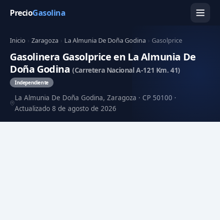
Precio
Gasolina
Inicio
›
Zaragoza
›
La Almunia De Doña Godina
›
Gasolprice
Gasolinera Gasolprice en La Almunia De
Doña Godina
(Carretera Nacional A-121 Km. 41)
Independiente
La Almunia De Doña Godina, Zaragoza · CP 50100 ·
Actualizado 8 de agosto de 2026