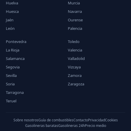
Huelva
Murcia
Huesca
Navarra
Jaén
Ourense
León
Palencia
Pontevedra
Toledo
La Rioja
Valencia
Salamanca
Valladolid
Segovia
Vizcaya
Sevilla
Zamora
Soria
Zaragoza
Tarragona
Teruel
Sobre nosotros
Guía de combustibles
Contacto
Privacidad
Cookies
Gasolineras baratas
Gasolineras 24h
Precio medio