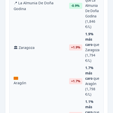
que La
📍 La Almunia De Doña
Almunia
-0.9%
Godina
De Doña
Godina
(1,846
€/L)
1.9%
más
caro
que
🏛 Zaragoza
+1.9%
Zaragoza
(1,794
€/L)
1.7%
más
caro
que
+1.7%
Aragón
Aragón
(1,798
€/L)
1.1%
más
caro
que