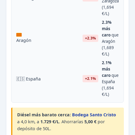
Zaragoza
(1,694
€/L)
2.3%
más
caro
que
+2.3%
Aragón
Aragón
(1,689
€/L)
2.1%
más
caro
que
🇪🇸 España
+2.1%
España
(1,694
€/L)
Diésel más barato cerca:
Bodega Santo Cristo
a 4,0 km, a
1.729 €/L
. Ahorrarías
5,00 €
por
depósito de 50L.