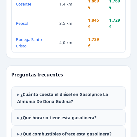
1.869
1.769
Cosanse
1,4 km
€
€
1.845
1.729
Repsol
3,5 km
€
€
Bodega Santo
1.729
4,0 km
–
Cristo
€
Preguntas frecuentes
¿Cuánto cuesta el diésel en Gasolprice La
Almunia De Doña Godina?
¿Qué horario tiene esta gasolinera?
¿Qué combustibles ofrece esta gasolinera?