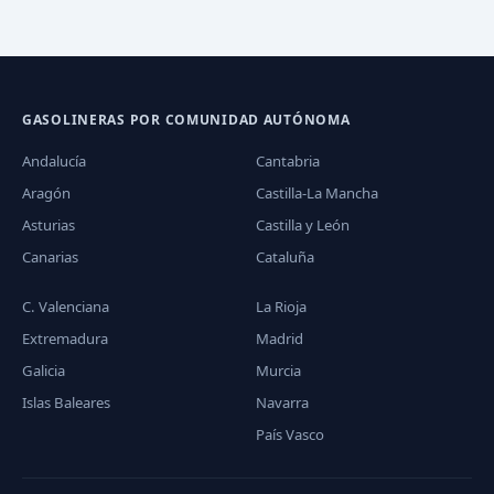
GASOLINERAS POR COMUNIDAD AUTÓNOMA
Andalucía
Cantabria
Aragón
Castilla-La Mancha
Asturias
Castilla y León
Canarias
Cataluña
C. Valenciana
La Rioja
Extremadura
Madrid
Galicia
Murcia
Islas Baleares
Navarra
País Vasco