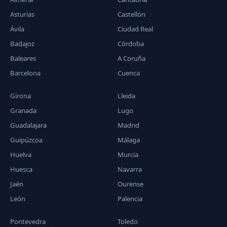
Asturias
Castellón
Ávila
Ciudad Real
Badajoz
Córdoba
Baleares
A Coruña
Barcelona
Cuenca
Girona
Lleida
Granada
Lugo
Guadalajara
Madrid
Guipúzcoa
Málaga
Huelva
Murcia
Huesca
Navarra
Jaén
Ourense
León
Palencia
Pontevedra
Toledo