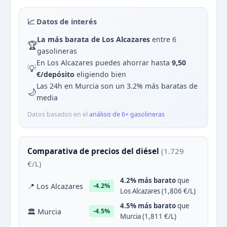
📈 Datos de interés
La más barata de Los Alcazares
entre 6
🏆
gasolineras
En Los Alcazares puedes ahorrar hasta
9,50
💡
€/depósito
eligiendo bien
Las 24h en Murcia son un 3.2% más baratas de
🌙
media
Datos basados en el
análisis de 6+ gasolineras
Comparativa de precios del diésel
(1.729
€/L)
4.2% más barato
que
📍 Los Alcazares
-4.2%
Los Alcazares (1,806 €/L)
4.5% más barato
que
🏛 Murcia
-4.5%
Murcia (1,811 €/L)