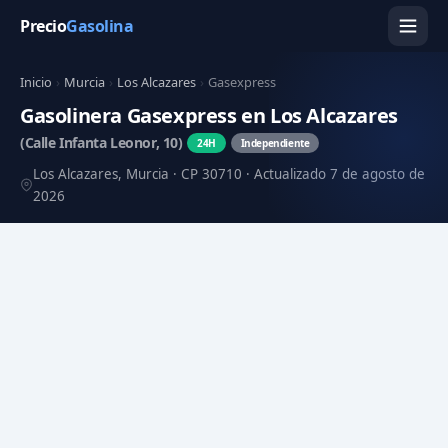
Precio
Gasolina
Inicio
›
Murcia
›
Los Alcazares
›
Gasexpress
Gasolinera Gasexpress en Los Alcazares
(Calle Infanta Leonor, 10)
24H
Independiente
Los Alcazares, Murcia · CP 30710 · Actualizado 7 de agosto de
2026