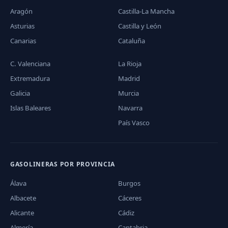
Aragón
Castilla-La Mancha
Asturias
Castilla y León
Canarias
Cataluña
C. Valenciana
La Rioja
Extremadura
Madrid
Galicia
Murcia
Islas Baleares
Navarra
País Vasco
GASOLINERAS POR PROVINCIA
Álava
Burgos
Albacete
Cáceres
Alicante
Cádiz
Almería
Cantabria