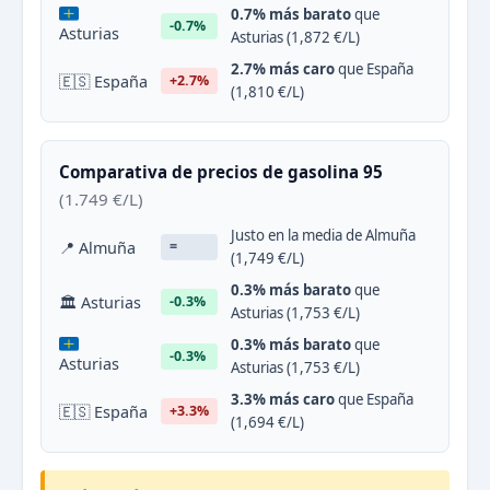
0.7% más barato
que
-0.7%
Asturias
Asturias (1,872 €/L)
2.7% más caro
que España
🇪🇸 España
+2.7%
(1,810 €/L)
Comparativa de precios de gasolina 95
(1.749 €/L)
Justo en la media de Almuña
📍 Almuña
=
(1,749 €/L)
0.3% más barato
que
🏛 Asturias
-0.3%
Asturias (1,753 €/L)
0.3% más barato
que
-0.3%
Asturias
Asturias (1,753 €/L)
3.3% más caro
que España
🇪🇸 España
+3.3%
(1,694 €/L)