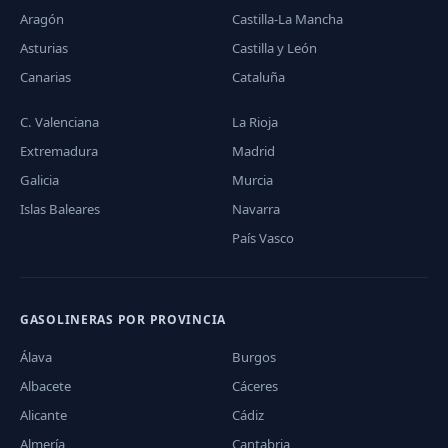
Aragón
Castilla-La Mancha
Asturias
Castilla y León
Canarias
Cataluña
C. Valenciana
La Rioja
Extremadura
Madrid
Galicia
Murcia
Islas Baleares
Navarra
País Vasco
GASOLINERAS POR PROVINCIA
Álava
Burgos
Albacete
Cáceres
Alicante
Cádiz
Almería
Cantabria