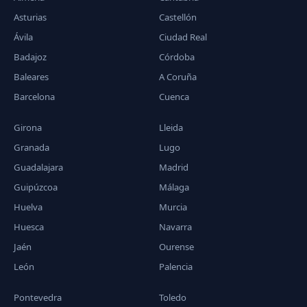
Asturias
Castellón
Ávila
Ciudad Real
Badajoz
Córdoba
Baleares
A Coruña
Barcelona
Cuenca
Girona
Lleida
Granada
Lugo
Guadalajara
Madrid
Guipúzcoa
Málaga
Huelva
Murcia
Huesca
Navarra
Jaén
Ourense
León
Palencia
Pontevedra
Toledo