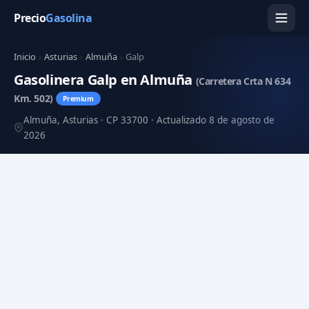
Precio
Gasolina
Inicio
›
Asturias
›
Almuña
›
Galp
Gasolinera Galp en Almuña
(Carretera Crta N 634
Km. 502)
Premium
Almuña, Asturias · CP 33700 · Actualizado 8 de agosto de
2026