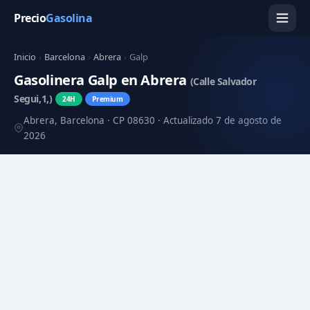
Precio
Gasolina
Inicio
›
Barcelona
›
Abrera
›
Galp
Gasolinera Galp en Abrera
(Calle Salvador
Segui,1,)
24H
Premium
Abrera, Barcelona · CP 08630 · Actualizado 7 de agosto de
2026