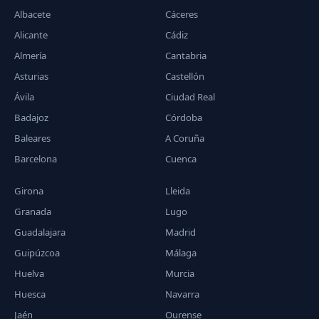
Albacete
Cáceres
Alicante
Cádiz
Almería
Cantabria
Asturias
Castellón
Ávila
Ciudad Real
Badajoz
Córdoba
Baleares
A Coruña
Barcelona
Cuenca
Girona
Lleida
Granada
Lugo
Guadalajara
Madrid
Guipúzcoa
Málaga
Huelva
Murcia
Huesca
Navarra
Jaén
Ourense