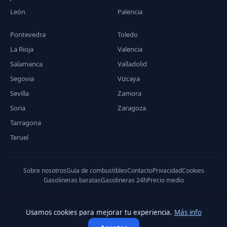
León
Palencia
Pontevedra
Toledo
La Rioja
Valencia
Salamanca
Valladolid
Segovia
Vizcaya
Sevilla
Zamora
Soria
Zaragoza
Tarragona
Teruel
Sobre nosotros
Guía de combustibles
Contacto
Privacidad
Cookies
Gasolineras baratas
Gasolineras 24h
Precio medio
Usamos cookies para mejorar tu experiencia.
Más info
© 2026 PreciodeGasolina.es — Datos del Ministerio de Industria,