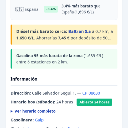
3.4% más barato
que
🇪🇸 España
-3.4%
España (1,696 €/L)
Diésel más barato cerca:
Baltran S.a
a 0,7 km, a
1.650 €/L
. Ahorrarías
7,45 €
por depósito de 50L.
Gasolina 95 más barata de la zona
(1.639 €/L)
entre 6 estaciones en 2 km.
Información
Dirección:
Calle Salvador Segui,1, —
CP 08630
Horario hoy (sábado):
24 horas
Abierta 24 horas
Ver horario completo
Gasolinera:
Galp