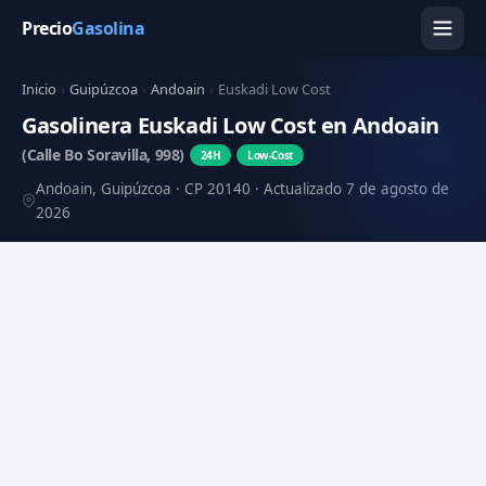
Precio
Gasolina
Inicio
›
Guipúzcoa
›
Andoain
›
Euskadi Low Cost
Gasolinera Euskadi Low Cost en Andoain
(Calle Bo Soravilla, 998)
24H
Low-Cost
Andoain, Guipúzcoa · CP 20140 · Actualizado 7 de agosto de
2026