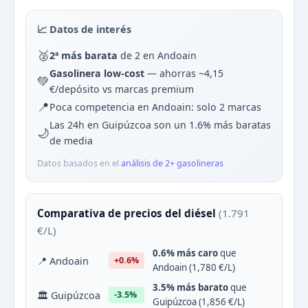
📈 Datos de interés
🥈
2ª más barata
de 2 en Andoain
Gasolinera low-cost
— ahorras ~4,15
💚
€/depósito vs marcas premium
📍
Poca competencia en Andoain: solo 2 marcas
Las 24h en Guipúzcoa son un 1.6% más baratas
🌙
de media
Datos basados en el
análisis de 2+ gasolineras
Comparativa de precios del diésel
(1.791
€/L)
0.6% más caro
que
📍 Andoain
+0.6%
Andoain (1,780 €/L)
3.5% más barato
que
🏛 Guipúzcoa
-3.5%
Guipúzcoa (1,856 €/L)