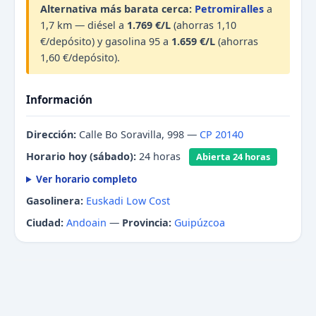
Alternativa más barata cerca:
Petromiralles
a
1,7 km — diésel a
1.769 €/L
(ahorras 1,10
€/depósito) y gasolina 95 a
1.659 €/L
(ahorras
1,60 €/depósito).
Información
Dirección:
Calle Bo Soravilla, 998 —
CP 20140
Horario hoy (sábado):
24 horas
Abierta 24 horas
Ver horario completo
Gasolinera:
Euskadi Low Cost
Ciudad:
Andoain
—
Provincia:
Guipúzcoa