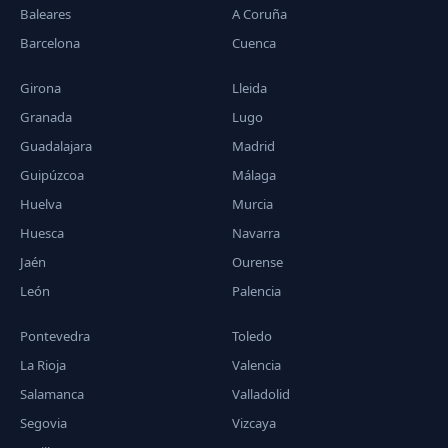
Baleares
A Coruña
Barcelona
Cuenca
Girona
Lleida
Granada
Lugo
Guadalajara
Madrid
Guipúzcoa
Málaga
Huelva
Murcia
Huesca
Navarra
Jaén
Ourense
León
Palencia
Pontevedra
Toledo
La Rioja
Valencia
Salamanca
Valladolid
Segovia
Vizcaya