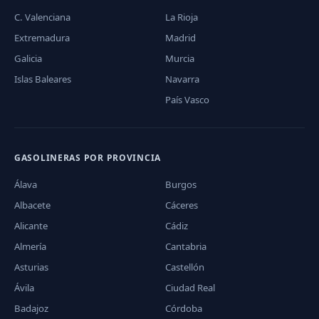
C. Valenciana
La Rioja
Extremadura
Madrid
Galicia
Murcia
Islas Baleares
Navarra
País Vasco
GASOLINERAS POR PROVINCIA
Álava
Burgos
Albacete
Cáceres
Alicante
Cádiz
Almería
Cantabria
Asturias
Castellón
Ávila
Ciudad Real
Badajoz
Córdoba