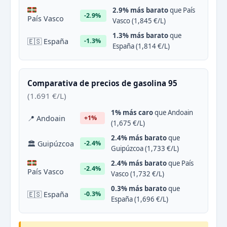
2.9% más barato
que País
-2.9%
País Vasco
Vasco (1,845 €/L)
1.3% más barato
que
🇪🇸 España
-1.3%
España (1,814 €/L)
Comparativa de precios de gasolina 95
(1.691 €/L)
1% más caro
que Andoain
📍 Andoain
+1%
(1,675 €/L)
2.4% más barato
que
🏛 Guipúzcoa
-2.4%
Guipúzcoa (1,733 €/L)
2.4% más barato
que País
-2.4%
País Vasco
Vasco (1,732 €/L)
0.3% más barato
que
🇪🇸 España
-0.3%
España (1,696 €/L)