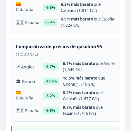
6.3% más barato
que
-6.3%
Cataluña
Cataluña (1,814 €/L)
6.9% más barato
que España
🇪🇸 España
-6.9%
(1,824 €/L)
Comparativa de precios de gasolina 95
(1.539 €/L)
6.7% más barato
que Angles
📍 Angles
-6.7%
(1,649 €/L)
10.5% más barato
que
🏛 Girona
-10.5%
Girona (1,719 €/L)
8.2% más barato
que
-8.2%
Cataluña
Cataluña (1,677 €/L)
9.8% más barato
que
🇪🇸 España
-9.8%
España (1,706 €/L)