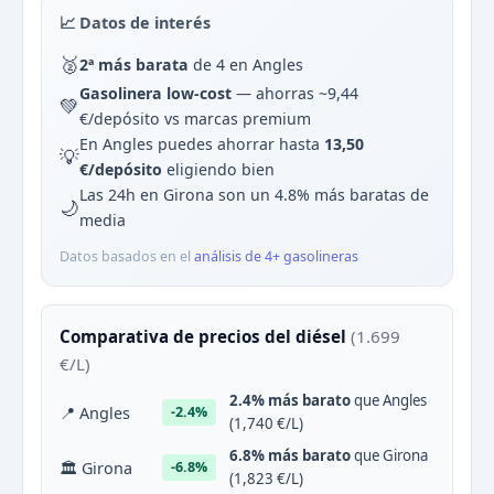
📈 Datos de interés
🥈
2ª más barata
de 4 en Angles
Gasolinera low-cost
— ahorras ~9,44
💚
€/depósito vs marcas premium
En Angles puedes ahorrar hasta
13,50
💡
€/depósito
eligiendo bien
Las 24h en Girona son un 4.8% más baratas de
🌙
media
Datos basados en el
análisis de 4+ gasolineras
Comparativa de precios del diésel
(1.699
€/L)
2.4% más barato
que Angles
📍 Angles
-2.4%
(1,740 €/L)
6.8% más barato
que Girona
🏛 Girona
-6.8%
(1,823 €/L)