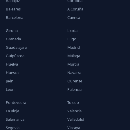
Badajoz
Córdoba
Baleares
A Coruña
Barcelona
Cuenca
Girona
Lleida
Granada
Lugo
Guadalajara
Madrid
Guipúzcoa
Málaga
Huelva
Murcia
Huesca
Navarra
Jaén
Ourense
León
Palencia
Pontevedra
Toledo
La Rioja
Valencia
Salamanca
Valladolid
Segovia
Vizcaya