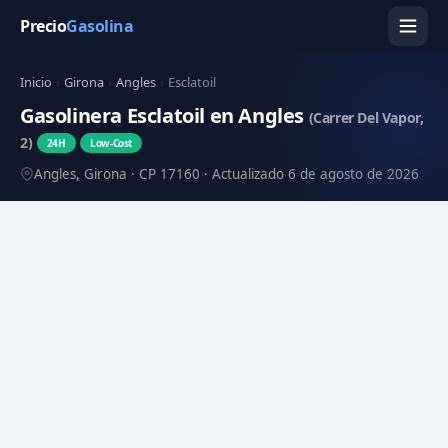
Precio
Gasolina
Inicio
›
Girona
›
Angles
›
Esclatoil
Gasolinera Esclatoil en Angles
(Carrer Del Vapor,
2)
24H
Low-Cost
Angles, Girona · CP 17160 · Actualizado 6 de agosto de 2026