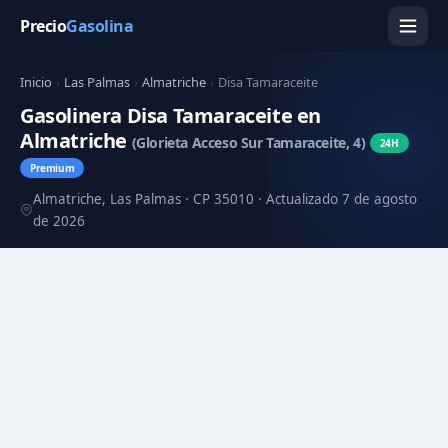
Precio
Gasolina
Inicio
›
Las Palmas
›
Almatriche
›
Disa Tamaraceite
Gasolinera Disa Tamaraceite en
Almatriche
(Glorieta Acceso Sur Tamaraceite, 4)
24H
Premium
Almatriche, Las Palmas · CP 35010 · Actualizado 7 de agosto
de 2026