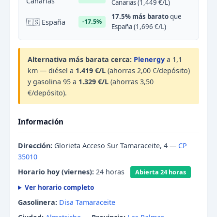
Canarias
Canarias (1,449 €/L)
17.5% más barato
que
🇪🇸 España
-17.5%
España (1,696 €/L)
Alternativa más barata cerca:
Plenergy
a 1,1
km — diésel a
1.419 €/L
(ahorras 2,00 €/depósito)
y gasolina 95 a
1.329 €/L
(ahorras 3,50
€/depósito).
Información
Dirección:
Glorieta Acceso Sur Tamaraceite, 4 —
CP
35010
Horario hoy (viernes):
24 horas
Abierta 24 horas
Ver horario completo
Gasolinera:
Disa Tamaraceite