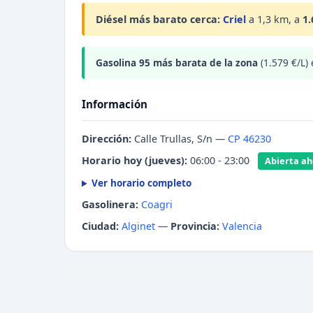
Diésel más barato cerca:
Criel
a 1,3 km, a
1.
Gasolina 95 más barata de la zona
(1.579 €/L)
Información
Dirección:
Calle Trullas, S/n —
CP 46230
Horario hoy (jueves):
06:00 - 23:00
Abierta aho
Ver horario completo
Gasolinera:
Coagri
Ciudad:
Alginet
—
Provincia:
Valencia