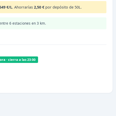
649 €/L
. Ahorrarías
2,50 €
por depósito de 50L.
 entre 6 estaciones en 3 km.
ra · cierra a las 23:00