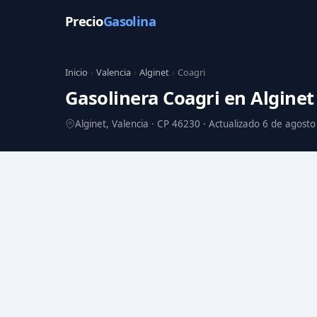
Precio
Gasolina
Inicio
›
Valencia
›
Alginet
›
Coagri
Gasolinera Coagri en Algine
Alginet, Valencia · CP 46230 · Actualizado 6 de agost