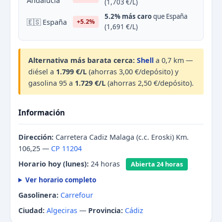
Andalucía
(1,703 €/L)
5.2% más caro
que España
🇪🇸 España
+5.2%
(1,691 €/L)
Alternativa más barata cerca:
Shell
a 0,7 km —
diésel a
1.799 €/L
(ahorras 3,00 €/depósito) y
gasolina 95 a
1.729 €/L
(ahorras 2,50 €/depósito).
Información
Dirección:
Carretera Cadiz Malaga (c.c. Eroski) Km.
106,25 —
CP 11204
Horario hoy (lunes):
24 horas
Abierta 24 horas
Ver horario completo
Gasolinera:
Carrefour
Ciudad:
Algeciras
—
Provincia:
Cádiz