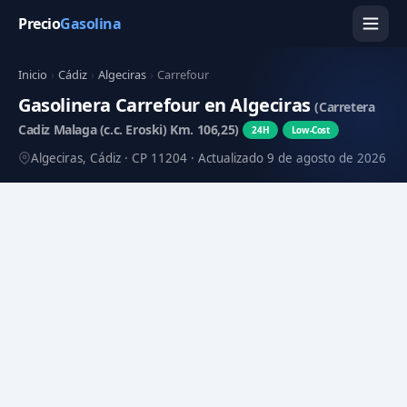
Precio
Gasolina
Inicio
›
Cádiz
›
Algeciras
›
Carrefour
Gasolinera Carrefour en Algeciras
(Carretera
Cadiz Malaga (c.c. Eroski) Km. 106,25)
24H
Low-Cost
Algeciras, Cádiz · CP 11204 · Actualizado 9 de agosto de 2026