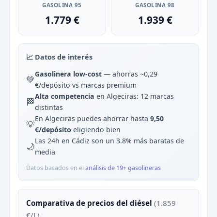
GASOLINA 95
GASOLINA 98
1.779 €
1.939 €
📈 Datos de interés
Gasolinera low-cost
— ahorras ~0,29
💚
€/depósito vs marcas premium
Alta competencia
en Algeciras: 12 marcas
🏁
distintas
En Algeciras puedes ahorrar hasta
9,50
💡
€/depósito
eligiendo bien
Las 24h en Cádiz son un 3.8% más baratas de
🌙
media
Datos basados en el
análisis de 19+ gasolineras
Comparativa de precios del diésel
(1.859
€/L)