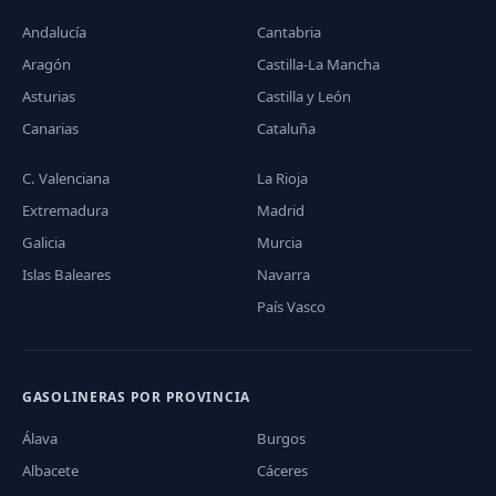
Andalucía
Cantabria
Aragón
Castilla-La Mancha
Asturias
Castilla y León
Canarias
Cataluña
C. Valenciana
La Rioja
Extremadura
Madrid
Galicia
Murcia
Islas Baleares
Navarra
País Vasco
GASOLINERAS POR PROVINCIA
Álava
Burgos
Albacete
Cáceres