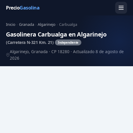
Precio
Gasolina
Inicio
›
Granada
›
Algarinejo
›
Carbualga
Gasolinera Carbualga en Algarinejo
(Carretera N-321 Km. 21)
Independiente
Algarinejo, Granada · CP 18280 · Actualizado 8 de agosto de
2026