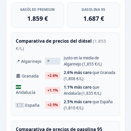
GASÓLEO PREMIUM
GASOLINA 95
1.859 €
1.687 €
Comparativa de precios del diésel
(1.855
€/L)
Justo en la media de
📍 Algarinejo
=
Algarinejo (1,855 €/L)
2.6% más caro
que Granada
🏛 Granada
+2.6%
(1,808 €/L)
1.1% más caro
que
+1.1%
Andalucía
Andalucía (1,835 €/L)
2.5% más caro
que España
🇪🇸 España
+2.5%
(1,810 €/L)
Comparativa de precios de gasolina 95