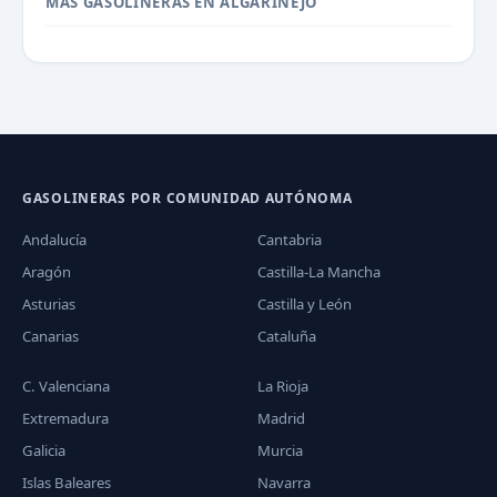
MÁS GASOLINERAS EN ALGARINEJO
GASOLINERAS POR COMUNIDAD AUTÓNOMA
Andalucía
Cantabria
Aragón
Castilla-La Mancha
Asturias
Castilla y León
Canarias
Cataluña
C. Valenciana
La Rioja
Extremadura
Madrid
Galicia
Murcia
Islas Baleares
Navarra