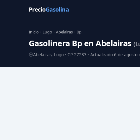
Precio
Gasolina
Inicio
›
Lugo
›
Abelairas
›
Bp
Gasolinera Bp en Abelairas
(L
Abelairas, Lugo · CP 27233 · Actualizado 6 de agosto