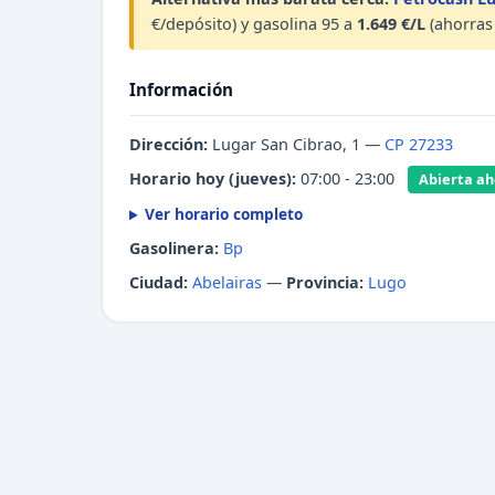
€/depósito) y gasolina 95 a
1.649 €/L
(ahorras 
Información
Dirección:
Lugar San Cibrao, 1 —
CP 27233
Horario hoy (jueves):
07:00 - 23:00
Abierta aho
Ver horario completo
Gasolinera:
Bp
Ciudad:
Abelairas
—
Provincia:
Lugo