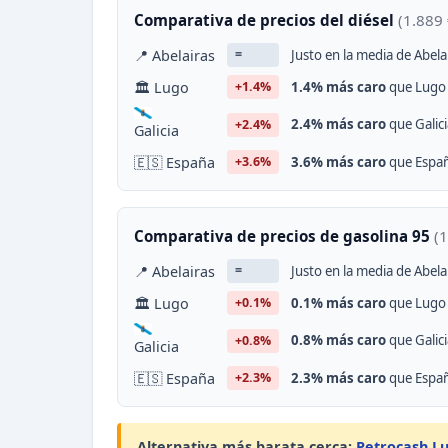
Comparativa de precios del diésel
(1.889 
📍 Abelairas
Justo en la media de Abela
=
🏛 Lugo
1.4% más caro
que Lugo 
+1.4%
2.4% más caro
que Galici
+2.4%
Galicia
🇪🇸 España
3.6% más caro
que Españ
+3.6%
Comparativa de precios de gasolina 95
(1
📍 Abelairas
Justo en la media de Abela
=
🏛 Lugo
0.1% más caro
que Lugo 
+0.1%
0.8% más caro
que Galici
+0.8%
Galicia
🇪🇸 España
2.3% más caro
que Españ
+2.3%
Alternativa más barata cerca:
Petrocash L