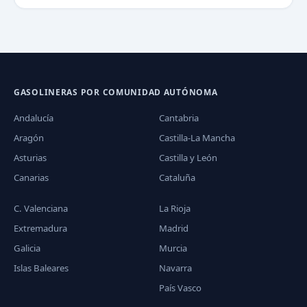
GASOLINERAS POR COMUNIDAD AUTÓNOMA
Andalucía
Cantabria
Aragón
Castilla-La Mancha
Asturias
Castilla y León
Canarias
Cataluña
C. Valenciana
La Rioja
Extremadura
Madrid
Galicia
Murcia
Islas Baleares
Navarra
País Vasco