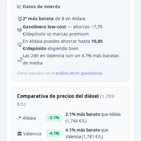
📈 Datos de interés
🥈
2ª más barata
de 8 en Aldaia
Gasolinera low-cost
— ahorras ~7,79
💚
€/depósito vs marcas premium
En Aldaia puedes ahorrar hasta
10,80
💡
€/depósito
eligiendo bien
Las 24h en Valencia son un 4.7% más baratas
🌙
de media
Datos basados en el
análisis de 8+ gasolineras
Comparativa de precios del diésel
(1.709
€/L)
2.1% más barato
que Aldaia
📍 Aldaia
-2.1%
(1,746 €/L)
4.1% más barato
que
🏛 Valencia
-4.1%
Valencia (1,781 €/L)