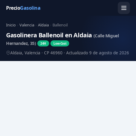
Precio
Gasolina
Inicio
›
Valencia
›
Aldaia
›
Ballenoil
Gasolinera Ballenoil en Aldaia
(Calle Miguel
Hernandez, 35)
24H
Low-Cost
Aldaia, Valencia · CP 46960 · Actualizado 9 de agosto de 2026