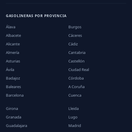
GASOLINERAS POR PROVINCIA
Álava
Burgos
Albacete
Cáceres
Alicante
Cádiz
Almería
Cantabria
Asturias
Castellón
Ávila
Ciudad Real
Badajoz
Córdoba
Baleares
A Coruña
Barcelona
Cuenca
Girona
Lleida
Granada
Lugo
Guadalajara
Madrid