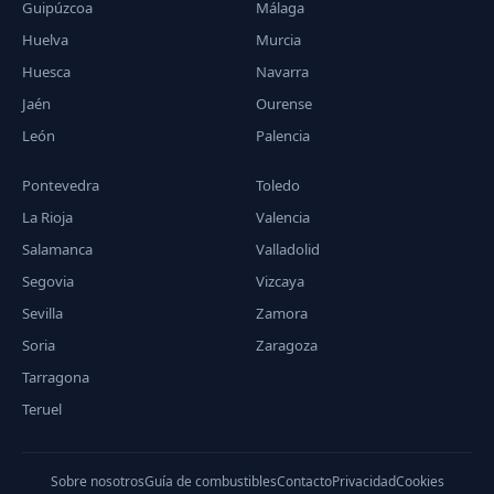
Guipúzcoa
Málaga
Huelva
Murcia
Huesca
Navarra
Jaén
Ourense
León
Palencia
Pontevedra
Toledo
La Rioja
Valencia
Salamanca
Valladolid
Segovia
Vizcaya
Sevilla
Zamora
Soria
Zaragoza
Tarragona
Teruel
Sobre nosotros
Guía de combustibles
Contacto
Privacidad
Cookies