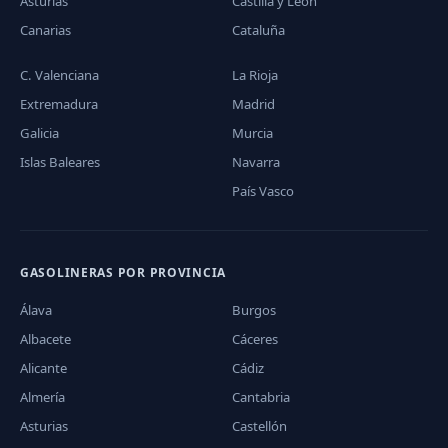
Asturias
Castilla y León
Canarias
Cataluña
C. Valenciana
La Rioja
Extremadura
Madrid
Galicia
Murcia
Islas Baleares
Navarra
País Vasco
GASOLINERAS POR PROVINCIA
Álava
Burgos
Albacete
Cáceres
Alicante
Cádiz
Almería
Cantabria
Asturias
Castellón