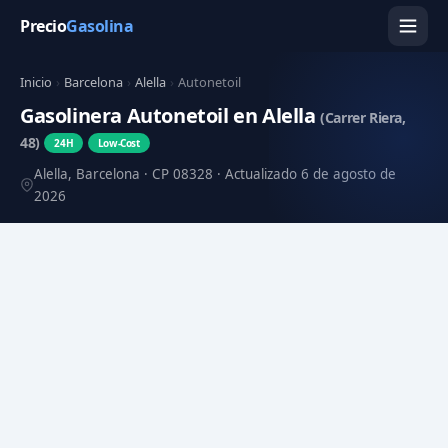
Precio
Gasolina
Inicio
›
Barcelona
›
Alella
›
Autonetoil
Gasolinera Autonetoil en Alella
(Carrer Riera,
48)
24H
Low-Cost
Alella, Barcelona · CP 08328 · Actualizado 6 de agosto de
2026