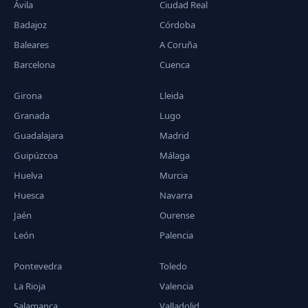
Ávila
Ciudad Real
Badajoz
Córdoba
Baleares
A Coruña
Barcelona
Cuenca
Girona
Lleida
Granada
Lugo
Guadalajara
Madrid
Guipúzcoa
Málaga
Huelva
Murcia
Huesca
Navarra
Jaén
Ourense
León
Palencia
Pontevedra
Toledo
La Rioja
Valencia
Salamanca
Valladolid