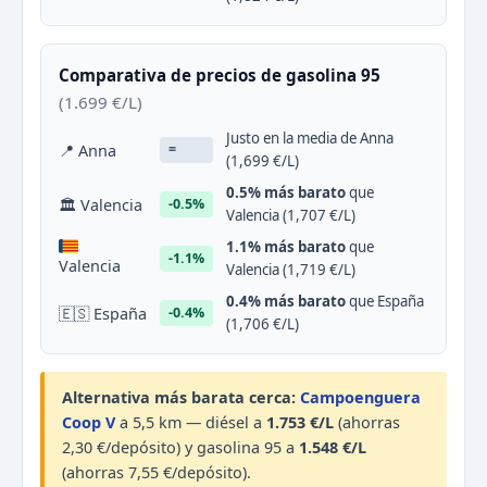
Comparativa de precios de gasolina 95
(1.699 €/L)
Justo en la media de Anna
📍 Anna
=
(1,699 €/L)
0.5% más barato
que
🏛 Valencia
-0.5%
Valencia (1,707 €/L)
1.1% más barato
que
-1.1%
Valencia
Valencia (1,719 €/L)
0.4% más barato
que España
🇪🇸 España
-0.4%
(1,706 €/L)
Alternativa más barata cerca:
Campoenguera
Coop V
a 5,5 km — diésel a
1.753 €/L
(ahorras
2,30 €/depósito) y gasolina 95 a
1.548 €/L
(ahorras 7,55 €/depósito).