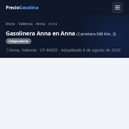
Precio
Gasolina
Inicio
›
Valencia
›
Anna
›
Anna
Gasolinera Anna en Anna
(Carretera 580 Km. 2)
Independiente
Anna, Valencia · CP 46820 · Actualizado 6 de agosto de 2026