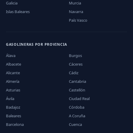
Galicia
Murcia
Islas Baleares
Navarra
País Vasco
GASOLINERAS POR PROVINCIA
Álava
Burgos
Albacete
Cáceres
Alicante
Cádiz
Almería
Cantabria
Asturias
Castellón
Ávila
Ciudad Real
Badajoz
Córdoba
Baleares
A Coruña
Barcelona
Cuenca