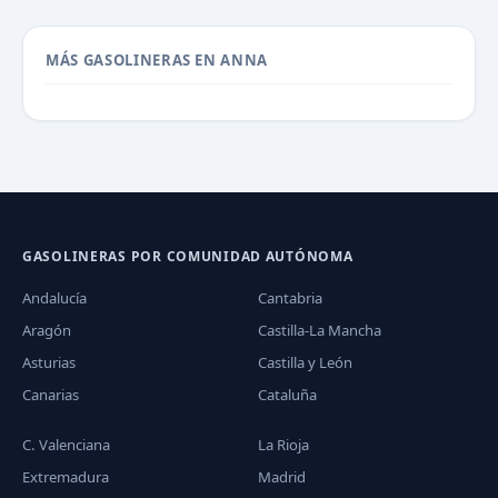
MÁS GASOLINERAS EN ANNA
GASOLINERAS POR COMUNIDAD AUTÓNOMA
Andalucía
Cantabria
Aragón
Castilla-La Mancha
Asturias
Castilla y León
Canarias
Cataluña
C. Valenciana
La Rioja
Extremadura
Madrid