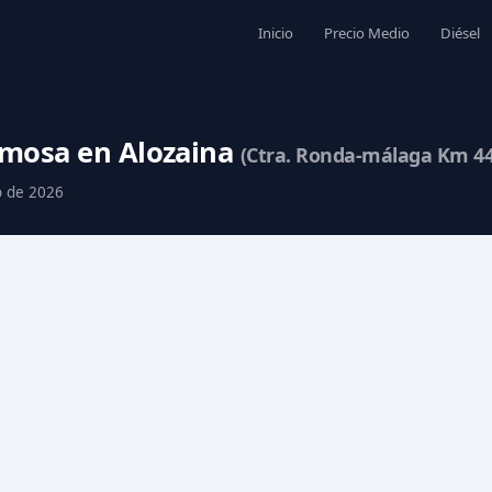
Inicio
Precio Medio
Diésel
Hemosa en Alozaina
(Ctra. Ronda-málaga Km 44
o de 2026