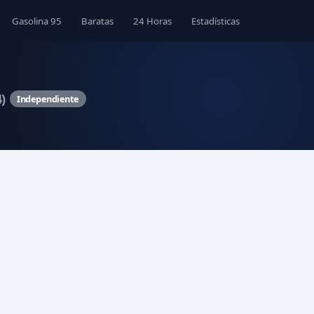
Gasolina 95
Baratas
24 Horas
Estadísticas
)
Independiente