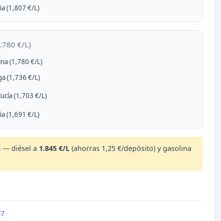
a (1,807 €/L)
.780 €/L)
ina (1,780 €/L)
a (1,736 €/L)
ucía (1,703 €/L)
a (1,691 €/L)
 — diésel a
1.845 €/L
(ahorras 1,25 €/depósito) y gasolina
67