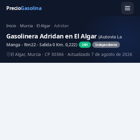
Precio
Gasolina
Inicio
›
Murcia
›
El Algar
›
Adridan
Gasolinera Adridan en El Algar
(Autovia La
Manga - Rm22 - Salida 0 Km. 0,222)
24H
Independiente
El Algar, Murcia · CP 30366 · Actualizado 7 de agosto de 2026