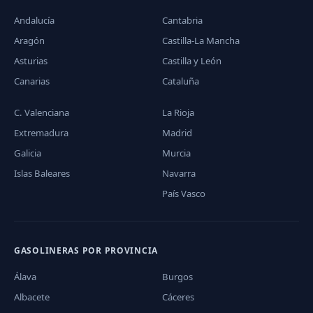
Andalucía
Cantabria
Aragón
Castilla-La Mancha
Asturias
Castilla y León
Canarias
Cataluña
C. Valenciana
La Rioja
Extremadura
Madrid
Galicia
Murcia
Islas Baleares
Navarra
País Vasco
GASOLINERAS POR PROVINCIA
Álava
Burgos
Albacete
Cáceres