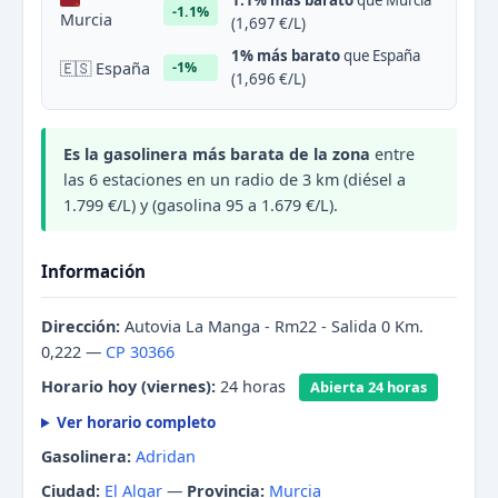
1.1% más barato
que Murcia
-1.1%
Murcia
(1,697 €/L)
1% más barato
que España
🇪🇸 España
-1%
(1,696 €/L)
Es la gasolinera más barata de la zona
entre
las 6 estaciones en un radio de 3 km (diésel a
1.799 €/L) y (gasolina 95 a 1.679 €/L).
Información
Dirección:
Autovia La Manga - Rm22 - Salida 0 Km.
0,222 —
CP 30366
Horario hoy (viernes):
24 horas
Abierta 24 horas
Ver horario completo
Gasolinera:
Adridan
Ciudad:
El Algar
—
Provincia:
Murcia