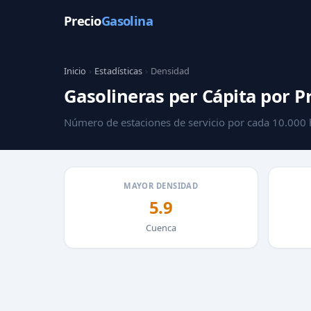
Precio
Gasolina
Inicio
›
Estadísticas
›
Densidad
Gasolineras per Cápita por P
Número de estaciones de servicio por cada 10.000 
MAYOR DENSIDAD
5.9
Cuenca