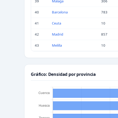
39
Málaga
306
40
Barcelona
783
41
Ceuta
10
42
Madrid
857
43
Melilla
10
Gráfico: Densidad por provincia