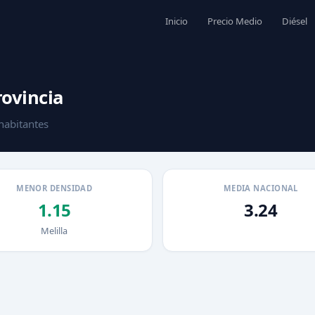
Inicio
Precio Medio
Diésel
rovincia
habitantes
MENOR DENSIDAD
MEDIA NACIONAL
1.15
3.24
Melilla