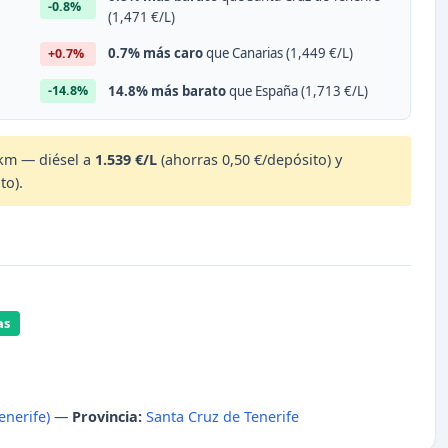
-0.8%
(1,471 €/L)
0.7% más caro
que Canarias (1,449 €/L)
+0.7%
14.8% más barato
que España (1,713 €/L)
-14.8%
km — diésel a
1.539 €/L
(ahorras 0,50 €/depósito) y
to).
as
enerife)
—
Provincia:
Santa Cruz de Tenerife