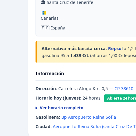
🏛 Santa Cruz de Tenerife
Canarias
🇪🇸 España
Alternativa más barata cerca:
Repsol
a 1,2 
gasolina 95 a
1.439 €/L
(ahorras 1,00 €/depósi
Información
Dirección:
Carretera Atogo Km. 0,5 —
CP 38610
Horario hoy (jueves):
24 horas
Abierta 24 hor
Ver horario completo
Gasolinera:
Bp Aeropuerto Reina Sofia
Ciudad:
Aeropuerto Reina Sofia (santa Cruz De T