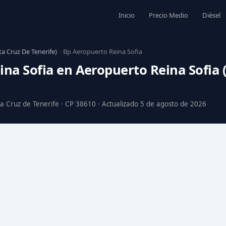
Inicio
Precio Medio
Diésel
a Cruz De Tenerife)
›
Bp Aeropuerto Reina Sofia
na Sofia en Aeropuerto Reina Sofia (
ta Cruz de Tenerife · CP 38610 · Actualizado 5 de agosto de 2026